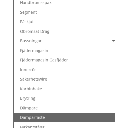
Handbromsspak
Segment
Påskjut
Obromsat Drag
Bussningar
Fjädermagasin
Fjädermagasin Gasfjäder
Innerrör
Säkerhetswire
Karbinhake
Brytring
Dämpare
Dämparfäste
Fyrkantstång