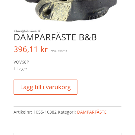
DÄMPARFÄSTE B&B
396,11
kr
exkl. moms
VOV68P
1 i lager
DÄMPARFÄSTE
Lägg till i varukorg
B&B
mängd
Artikelnr:
1055-10382
Kategori:
DÄMPARFÄSTE