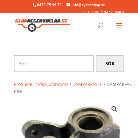
0470-75 96 70
info@sydostslap.se
inkl. moms
exkl. moms
Sök
efter:
Produkter
/
Påskjutsbroms
/
DÄMPARFÄSTE
/ DÄMPARFÄSTE
B&B