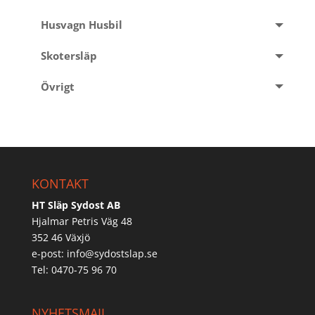
Husvagn Husbil
Skotersläp
Övrigt
KONTAKT
HT Släp Sydost AB
Hjalmar Petris Väg 48
352 46 Växjö
e-post:
info@sydostslap.se
Tel: 0470-75 96 70
NYHETSMAIL