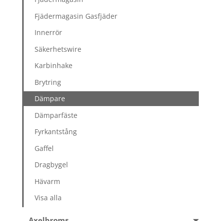
Fjädermagasin Gasfjäder
Innerrör
Säkerhetswire
Karbinhake
Brytring
Dämpare
Dämparfäste
Fyrkantstång
Gaffel
Dragbygel
Hävarm
Visa alla
Axelbroms