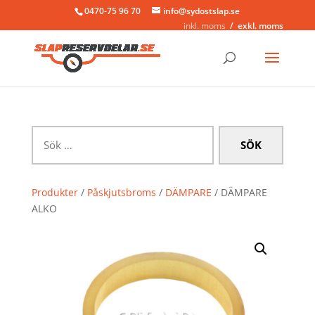
0470-75 96 70
info@sydostslap.se
inkl. moms
exkl. moms
Sök
efter:
Produkter
/
Påskjutsbroms
/
DÄMPARE
/ DÄMPARE
ALKO