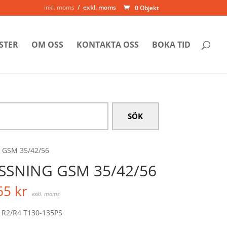
inkl. moms
exkl. moms
0 Objekt
STER
OM OSS
KONTAKTA OSS
BOKA TID
 GSM 35/42/56
SSNING GSM 35/42/56
65
kr
exkl. moms
 R2/R4 T130-135PS