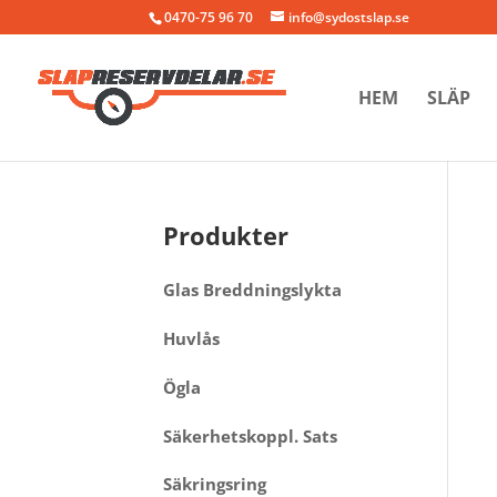
0470-75 96 70
info@sydostslap.se
HEM
SLÄP
Produkter
Glas Breddningslykta
Huvlås
Ögla
Säkerhetskoppl. Sats
Säkringsring