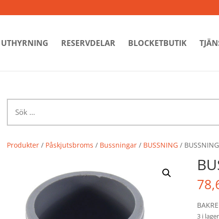
UTHYRNING
RESERVDELAR
BLOCKETBUTIK
TJÄN
Sök
efter:
Produkter
/
Påskjutsbroms
/
Bussningar
/
BUSSNING
/ BUSSNING
BU
78,
BAKRE
3 i lager