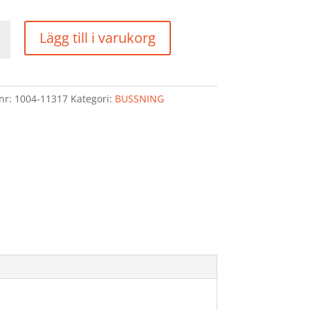
ING
Lägg till i varukorg
56
d
lnr:
1004-11317
Kategori:
BUSSNING