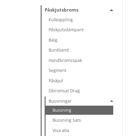
Påskjutsbroms
Kulkoppling
Påskjutsdämpare
Bälg
Buntband
Handbromsspak
Segment
Påskjut
Obromsat Drag
Bussningar
Bussning
Bussning Sats
Visa alla