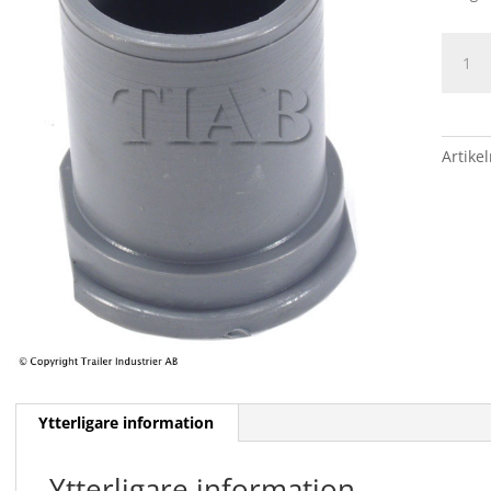
BUSSN
GSM
35/42/
mäng
Artike
Ytterligare information
Ytterligare information