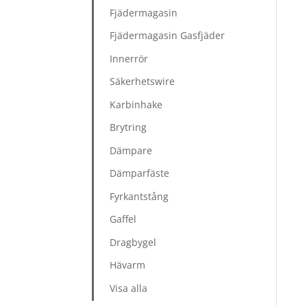
Fjädermagasin
Fjädermagasin Gasfjäder
Innerrör
Säkerhetswire
Karbinhake
Brytring
Dämpare
Dämparfäste
Fyrkantstång
Gaffel
Dragbygel
Hävarm
Visa alla