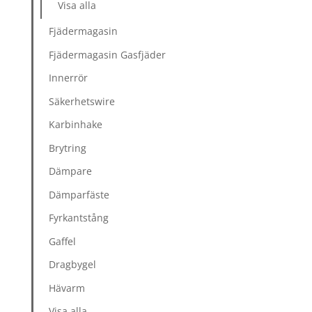
Visa alla
Fjädermagasin
Fjädermagasin Gasfjäder
Innerrör
Säkerhetswire
Karbinhake
Brytring
Dämpare
Dämparfäste
Fyrkantstång
Gaffel
Dragbygel
Hävarm
Visa alla