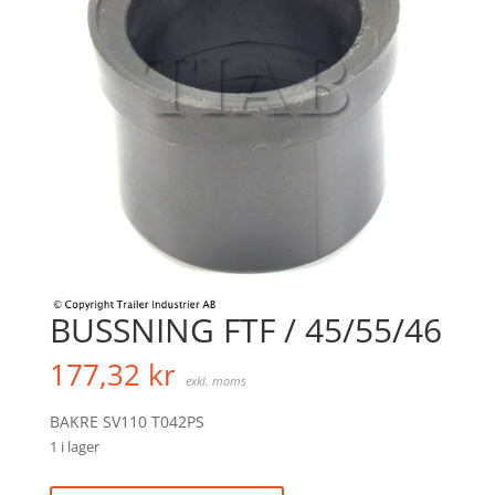
BUSSNING FTF / 45/55/46
177,32
kr
exkl. moms
BAKRE SV110 T042PS
1 i lager