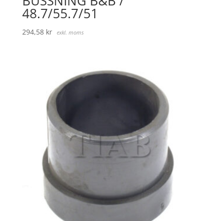
BUSSNING B&B /
48.7/55.7/51
294,58
kr
exkl. moms