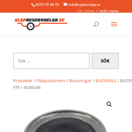
0470-75 96 70
info@sydostslap.se
inkl. moms
exkl. moms
Sök
efter:
Produkter
/
Påskjutsbroms
/
Bussningar
/
BUSSNING
/ BUSS
FTF / 45/55/46