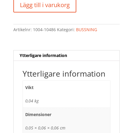
BUSSNING
Lägg till i varukorg
FTF
/
45/55/46
mängd
Artikelnr:
1004-10486
Kategori:
BUSSNING
Ytterligare information
Ytterligare information
Vikt
0,04 kg
Dimensioner
0,05 × 0,06 × 0,06 cm