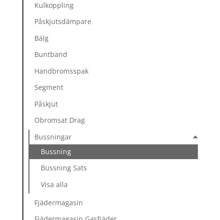
Kulkoppling
Påskjutsdämpare
Bälg
Buntband
Handbromsspak
Segment
Påskjut
Obromsat Drag
Bussningar
Bussning
Bussning Sats
Visa alla
Fjädermagasin
Fjädermagasin Gasfjäder