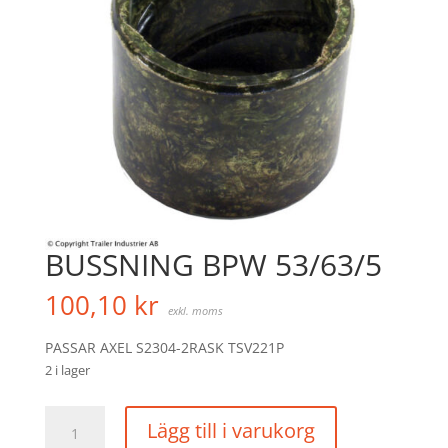
BUSSNING BPW 53/63/5
100,10
kr
exkl. moms
PASSAR AXEL S2304-2RASK TSV221P
2 i lager
BUSSNING
Lägg till i varukorg
BPW