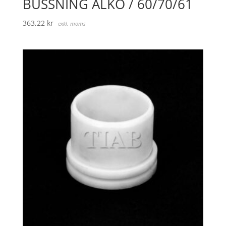
BUSSNING ALKO / 60/70/61
363,22
kr
exkl. moms