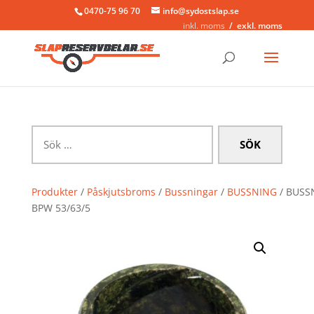
0470-75 96 70
info@sydostslap.se
inkl. moms
exkl. moms
Sök
efter:
Produkter
/
Påskjutsbroms
/
Bussningar
/
BUSSNING
/ BUSS
BPW 53/63/5