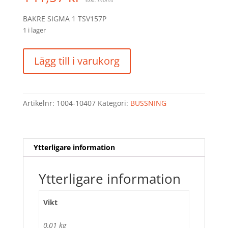
BAKRE SIGMA 1 TSV157P
1 i lager
BUSSNING
Lägg till i varukorg
B&B
/
29.6/35/25
mängd
Artikelnr:
1004-10407
Kategori:
BUSSNING
Ytterligare information
Ytterligare information
Vikt
0,01 kg