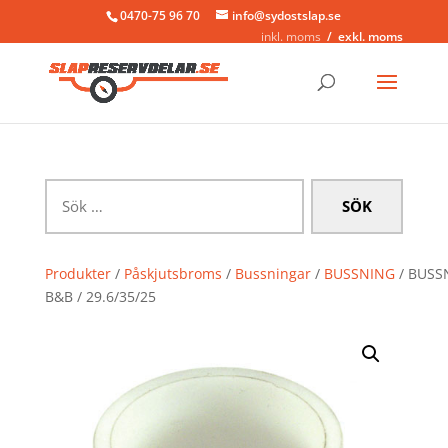
0470-75 96 70
info@sydostslap.se
inkl. moms
exkl. moms
Sök
efter:
Produkter
/
Påskjutsbroms
/
Bussningar
/
BUSSNING
/ BUSS
B&B / 29.6/35/25