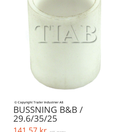
BUSSNING B&B /
29.6/35/25
141,57
kr
exkl. moms