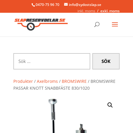
0470-75 96 70
info@sydostslap.se
inkl. moms
exkl. moms
Sök
efter:
Produkter
/
Axelbroms
/
BROMSWIRE
/ BROMSWIRE
PASSAR KNOTT SNABBFÄSTE 830/1020