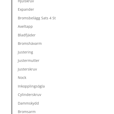
Hjulskruv
Expander
Bromsbelägg Sats 4 St
Axeltapp
Bladfjäder
Bromshävarm
Justering
Justermutter
Justerskruv
Nock
Inkopplingsögla
Cylinderskruv
Dammskydd
Bromsarm