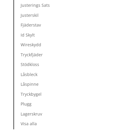
Justerings Sats
Justerskil
Fjäderstav
Id Skylt
Wireskydd
Tryckfjäder
Stödkloss
Låsbleck
Låspinne
Tryckbygel
Plugg
Lagerskruv
Visa alla