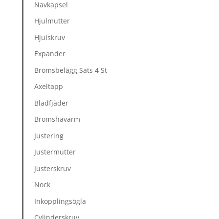
Navkapsel
Hjulmutter
Hjulskruv
Expander
Bromsbelägg Sats 4 St
Axeltapp
Bladfjäder
Bromshävarm
Justering
Justermutter
Justerskruv
Nock
Inkopplingsögla
Cylinderskruv