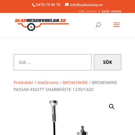
0470-75 96 70
info@sydostslap.se
inkl. moms
exkl. moms
Sök
efter:
Produkter
/
Axelbroms
/
BROMSWIRE
/ BROMSWIRE
PASSAR KNOTT SNABBFÄSTE 1230/1420