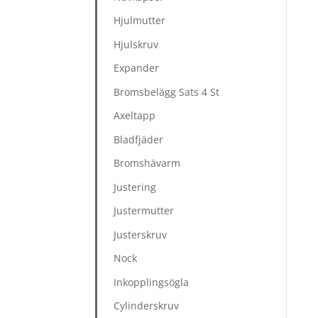
Hjulmutter
Hjulskruv
Expander
Bromsbelägg Sats 4 St
Axeltapp
Bladfjäder
Bromshävarm
Justering
Justermutter
Justerskruv
Nock
Inkopplingsögla
Cylinderskruv