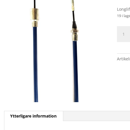
Longli
19 i lag
BROM
PASSA
KNOT
630/84
Hylsa
Artike
22/gä
mäng
Ytterligare information