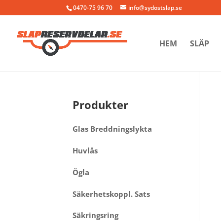
0470-75 96 70
info@sydostslap.se
HEM
SLÄP
Produkter
Glas Breddningslykta
Huvlås
Ögla
Säkerhetskoppl. Sats
Säkringsring