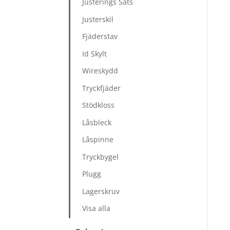
Justerings Sats
Justerskil
Fjäderstav
Id Skylt
Wireskydd
Tryckfjäder
Stödkloss
Låsbleck
Låspinne
Tryckbygel
Plugg
Lagerskruv
Visa alla