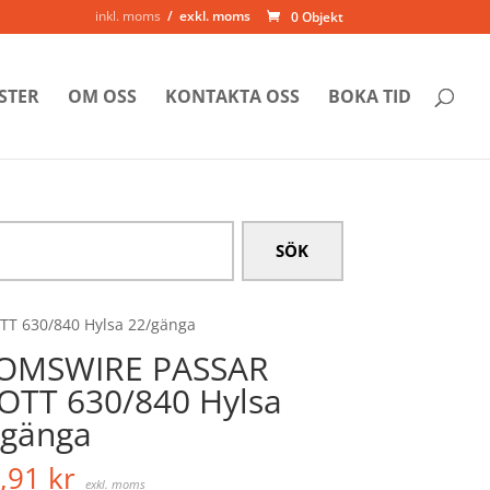
inkl. moms
exkl. moms
0 Objekt
STER
OM OSS
KONTAKTA OSS
BOKA TID
T 630/840 Hylsa 22/gänga
OMSWIRE PASSAR
OTT 630/840 Hylsa
/gänga
,91
kr
exkl. moms