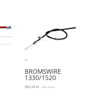
BROMSWIRE
1330/1520
383,24
kr
exkl. moms