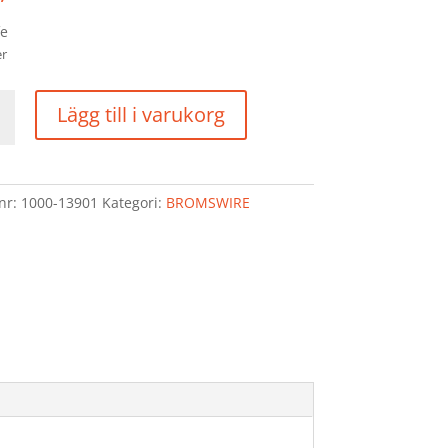
fe
er
SWIRE
Lägg till i varukorg
R
T
0
lnr:
1000-13901
Kategori:
BROMSWIRE
nga
d