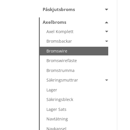
Påskjutsbroms
Axelbroms
Axel Komplett
Bromsbackar
Bromswire
Bromswirefäste
Bromstrumma
Säkringsmuttrar
Lager
Säkringsbleck
Lager Sats
Navtätning
Navkapsel