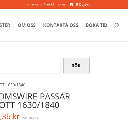
inkl. moms
exkl. moms
0 Objekt
STER
OM OSS
KONTAKTA OSS
BOKA TID
TT 1630/1840
OMSWIRE PASSAR
OTT 1630/1840
,36
kr
exkl. moms