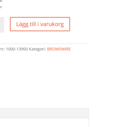
fe
er
SWIRE
Lägg till i varukorg
R
T
840
d
lnr:
1000-13900
Kategori:
BROMSWIRE