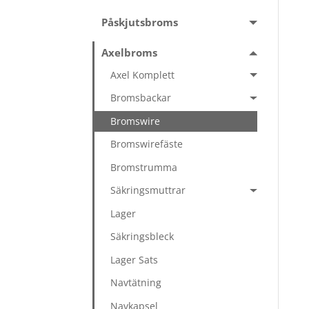
Påskjutsbroms
Axelbroms
Axel Komplett
Bromsbackar
Bromswire
Bromswirefäste
Bromstrumma
Säkringsmuttrar
Lager
Säkringsbleck
Lager Sats
Navtätning
Navkapsel