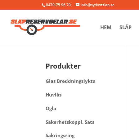
0470-75 96 70
info@sydostslap.se
HEM
SLÄP
Produkter
Glas Breddningslykta
Huvlås
Ögla
Säkerhetskoppl. Sats
Säkringsring