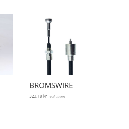
BROMSWIRE
323,18
kr
exkl. moms