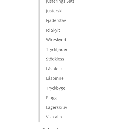
Justerings Sats
Justerskil
Fjäderstav
Id Skylt
Wireskydd
Tryckfjäder
Stödkloss
Låsbleck
Låspinne
Tryckbygel
Plugg
Lagerskruv
Visa alla