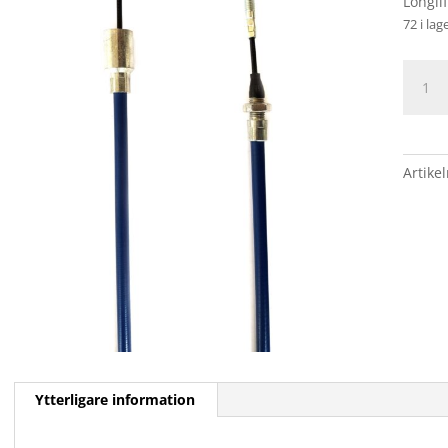
Longli
72 i lag
BROM
PASSA
KNOT
1630/1
mäng
Artike
Ytterligare information