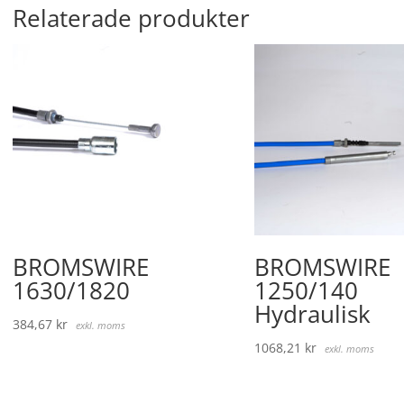
Relaterade produkter
BROMSWIRE
BROMSWIRE
1630/1820
1250/140
Hydraulisk
384,67
kr
exkl. moms
1068,21
kr
exkl. moms