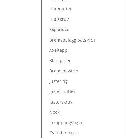
Hjulmutter
Hjulskruv
Expander
Bromsbelägg Sats 4 St
Axeltapp
Bladfjäder
Bromshävarm
Justering
Justermutter
Justerskruv
Nock
Inkopplingsögla
Cylinderskruv