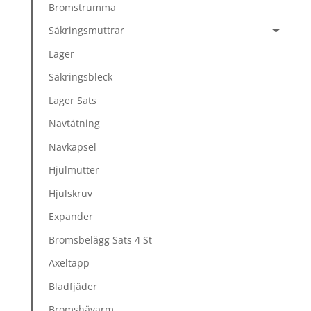
Bromstrumma
Säkringsmuttrar
Lager
Säkringsbleck
Lager Sats
Navtätning
Navkapsel
Hjulmutter
Hjulskruv
Expander
Bromsbelägg Sats 4 St
Axeltapp
Bladfjäder
Bromshävarm