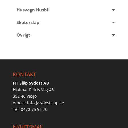
Husvagn Husbil
Skotersläp
Övrigt
KONTAKT
HT Släp Sydost AB
Hjalmar Petris Väg 48
352 46 Växjö
e-post:
info@sydostslap.se
Tel: 0470-75 96 70
NYHETSMAIL