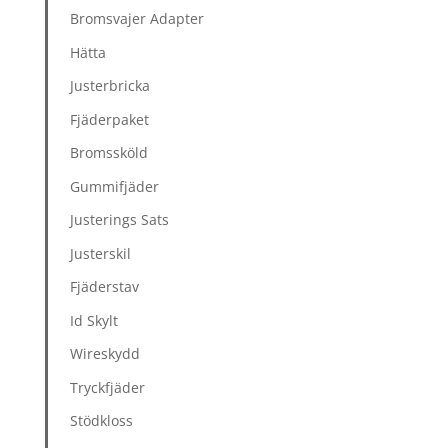
Bromsvajer Adapter
Hätta
Justerbricka
Fjäderpaket
Bromssköld
Gummifjäder
Justerings Sats
Justerskil
Fjäderstav
Id Skylt
Wireskydd
Tryckfjäder
Stödkloss