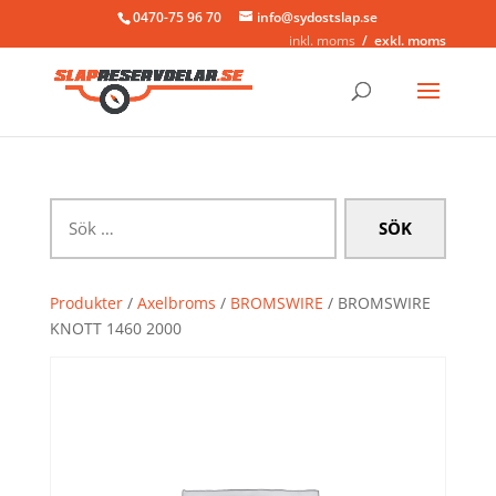
0470-75 96 70
info@sydostslap.se
inkl. moms
exkl. moms
Sök
efter:
Produkter
/
Axelbroms
/
BROMSWIRE
/ BROMSWIRE
KNOTT 1460 2000