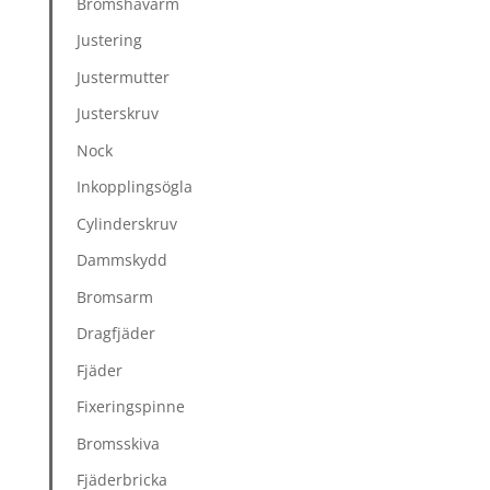
Bromshävarm
Justering
Justermutter
Justerskruv
Nock
Inkopplingsögla
Cylinderskruv
Dammskydd
Bromsarm
Dragfjäder
Fjäder
Fixeringspinne
Bromsskiva
Fjäderbricka