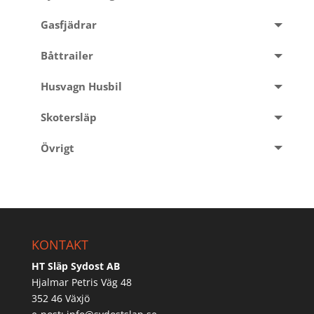
Gasfjädrar
Båttrailer
Husvagn Husbil
Skotersläp
Övrigt
KONTAKT
HT Släp Sydost AB
Hjalmar Petris Väg 48
352 46 Växjö