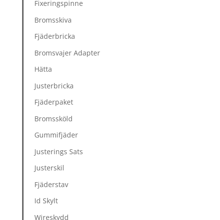
Fixeringspinne
Bromsskiva
Fjäderbricka
Bromsvajer Adapter
Hätta
Justerbricka
Fjäderpaket
Bromssköld
Gummifjäder
Justerings Sats
Justerskil
Fjäderstav
Id Skylt
Wireskydd