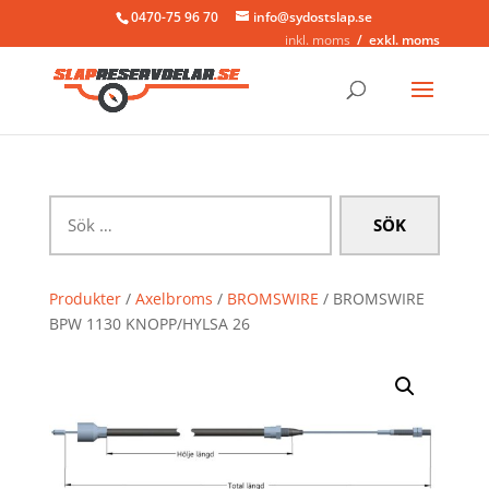
0470-75 96 70
info@sydostslap.se
inkl. moms
exkl. moms
Sök
efter:
Produkter
/
Axelbroms
/
BROMSWIRE
/ BROMSWIRE
BPW 1130 KNOPP/HYLSA 26