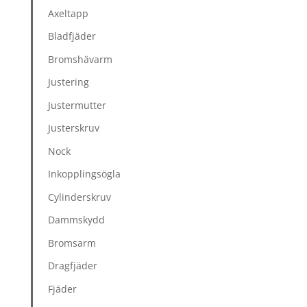
Axeltapp
Bladfjäder
Bromshävarm
Justering
Justermutter
Justerskruv
Nock
Inkopplingsögla
Cylinderskruv
Dammskydd
Bromsarm
Dragfjäder
Fjäder