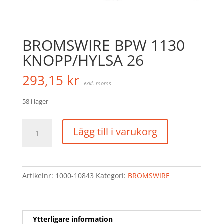
BROMSWIRE BPW 1130
KNOPP/HYLSA 26
293,15
kr
exkl. moms
58 i lager
BROMSWIRE
Lägg till i varukorg
BPW
1130
KNOPP/HYLSA
26
Artikelnr:
1000-10843
Kategori:
BROMSWIRE
mängd
Ytterligare information