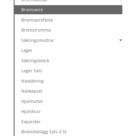
Bromswire
Bromswirefäste
Bromstrumma
Säkringsmuttrar
Lager
Säkringsbleck
Lager Sats
Navtätning
Navkapsel
Hjulmutter
Hjulskruv
Expander
Bromsbelägg Sats 4 St