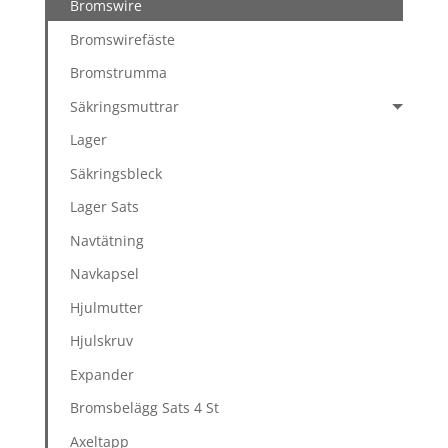
Bromswire
Bromswirefäste
Bromstrumma
Säkringsmuttrar
Lager
Säkringsbleck
Lager Sats
Navtätning
Navkapsel
Hjulmutter
Hjulskruv
Expander
Bromsbelägg Sats 4 St
Axeltapp