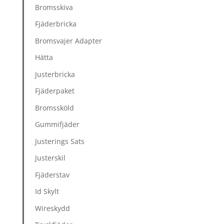
Bromsskiva
Fjäderbricka
Bromsvajer Adapter
Hätta
Justerbricka
Fjäderpaket
Bromssköld
Gummifjäder
Justerings Sats
Justerskil
Fjäderstav
Id Skylt
Wireskydd