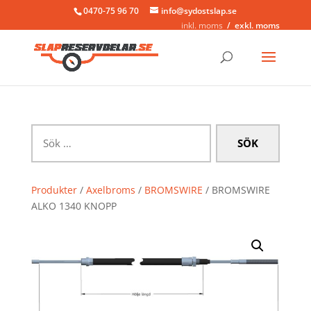
0470-75 96 70
info@sydostslap.se
inkl. moms
exkl. moms
Sök
efter:
Produkter
/
Axelbroms
/
BROMSWIRE
/ BROMSWIRE
ALKO 1340 KNOPP