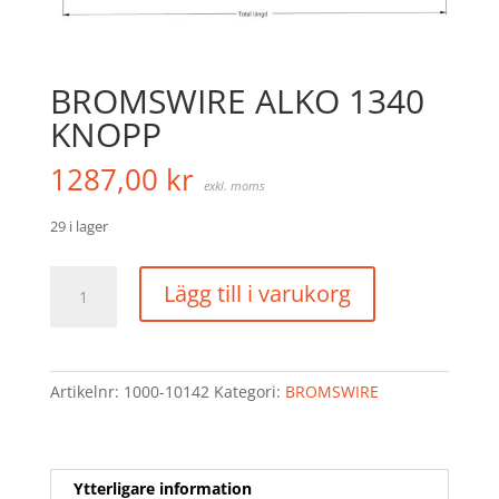
BROMSWIRE ALKO 1340
KNOPP
1287,00
kr
exkl. moms
29 i lager
BROMSWIRE
Lägg till i varukorg
ALKO
1340
KNOPP
mängd
Artikelnr:
1000-10142
Kategori:
BROMSWIRE
Ytterligare information