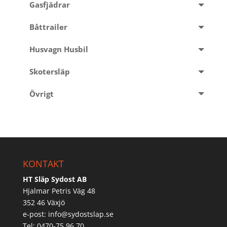
Gasfjädrar
Båttrailer
Husvagn Husbil
Skotersläp
Övrigt
KONTAKT
HT Släp Sydost AB
Hjalmar Petris Väg 48
352 46 Växjö
e-post:
info@sydostslap.se
Tel: 0470-75 96 70