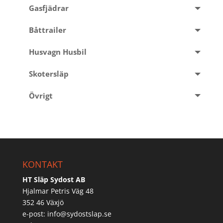
Gasfjädrar
Båttrailer
Husvagn Husbil
Skotersläp
Övrigt
KONTAKT
HT Släp Sydost AB
Hjalmar Petris Väg 48
352 46 Växjö
e-post:
info@sydostslap.se