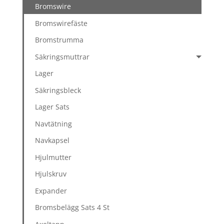
Bromswire
Bromswirefäste
Bromstrumma
Säkringsmuttrar
Lager
Säkringsbleck
Lager Sats
Navtätning
Navkapsel
Hjulmutter
Hjulskruv
Expander
Bromsbelägg Sats 4 St