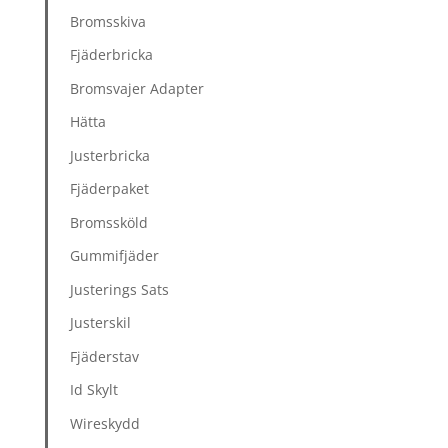
Bromsskiva
Fjäderbricka
Bromsvajer Adapter
Hätta
Justerbricka
Fjäderpaket
Bromssköld
Gummifjäder
Justerings Sats
Justerskil
Fjäderstav
Id Skylt
Wireskydd