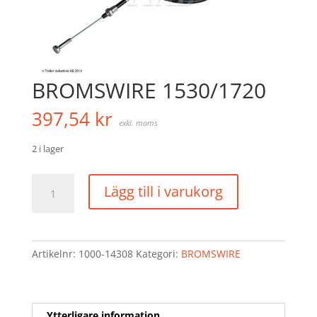
BROMSWIRE 1530/1720
397,54
kr
exkl. moms
2 i lager
BROMSWIRE
Lägg till i varukorg
1530/1720
mängd
Artikelnr:
1000-14308
Kategori:
BROMSWIRE
Ytterligare information