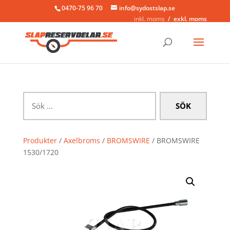
0470-75 96 70
info@sydostslap.se
inkl. moms
exkl. moms
Sök
efter:
Produkter
/
Axelbroms
/
BROMSWIRE
/ BROMSWIRE
1530/1720