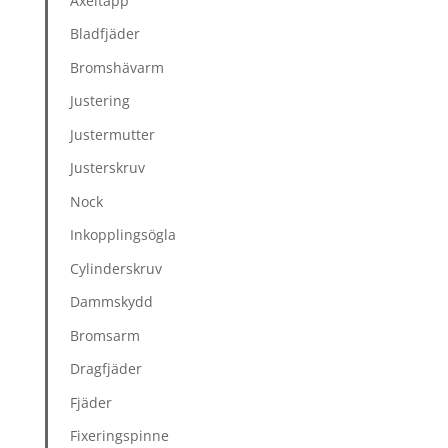
Axeltapp
Bladfjäder
Bromshävarm
Justering
Justermutter
Justerskruv
Nock
Inkopplingsögla
Cylinderskruv
Dammskydd
Bromsarm
Dragfjäder
Fjäder
Fixeringspinne