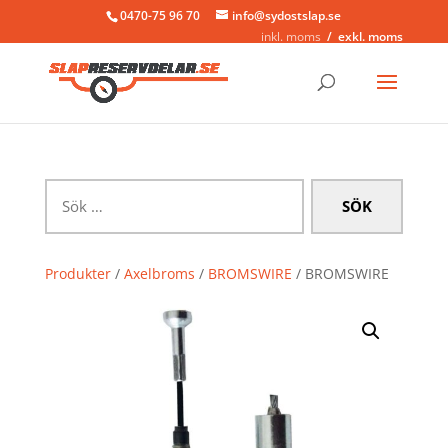
0470-75 96 70
info@sydostslap.se
inkl. moms
exkl. moms
Sök
efter:
Produkter
/
Axelbroms
/
BROMSWIRE
/ BROMSWIRE