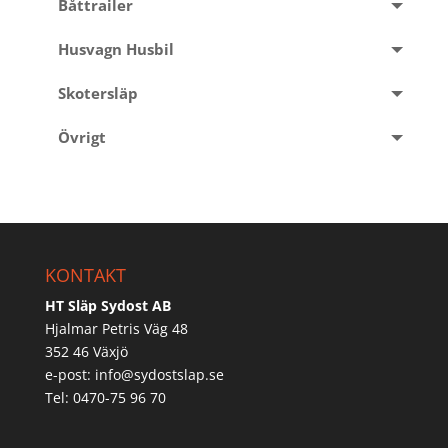
Båttrailer
Husvagn Husbil
Skotersläp
Övrigt
KONTAKT
HT Släp Sydost AB
Hjalmar Petris Väg 48
352 46 Växjö
e-post:
info@sydostslap.se
Tel: 0470-75 96 70