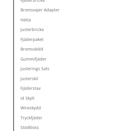
Fjäderbricka
Bromsvajer Adapter
Hätta
Justerbricka
Fjäderpaket
Bromssköld
Gummifjäder
Justerings Sats
Justerskil
Fjäderstav
Id Skylt
Wireskydd
Tryckfjäder
Stödkloss