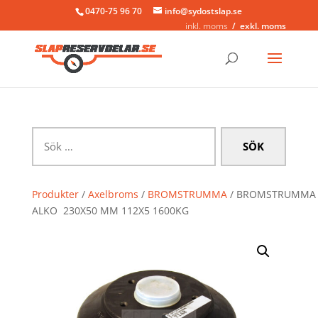
0470-75 96 70
info@sydostslap.se
inkl. moms
exkl. moms
Sök
efter:
Produkter
/
Axelbroms
/
BROMSTRUMMA
/ BROMSTRUMMA
ALKO 230X50 MM 112X5 1600KG