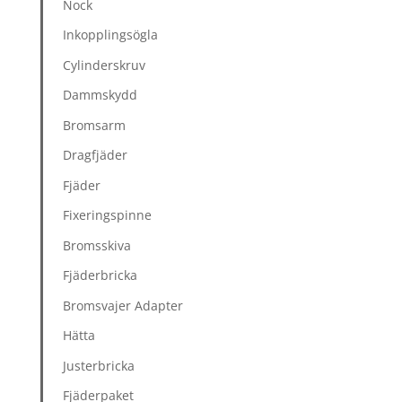
Nock
Inkopplingsögla
Cylinderskruv
Dammskydd
Bromsarm
Dragfjäder
Fjäder
Fixeringspinne
Bromsskiva
Fjäderbricka
Bromsvajer Adapter
Hätta
Justerbricka
Fjäderpaket