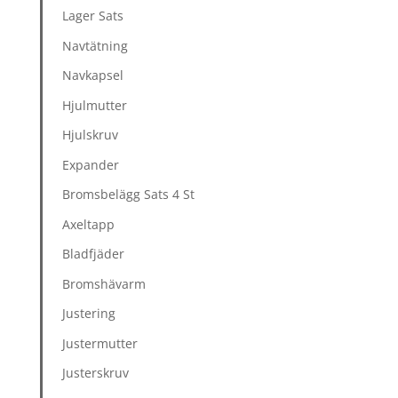
Lager Sats
Navtätning
Navkapsel
Hjulmutter
Hjulskruv
Expander
Bromsbelägg Sats 4 St
Axeltapp
Bladfjäder
Bromshävarm
Justering
Justermutter
Justerskruv