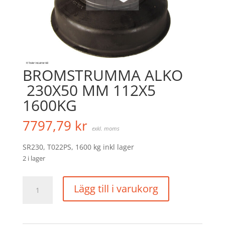
BROMSTRUMMA ALKO
230X50 MM 112X5
1600KG
7797,79
kr
exkl. moms
SR230, T022PS, 1600 kg inkl lager
2 i lager
BROMSTRUMMA
Lägg till i varukorg
ALKO
230X50
MM