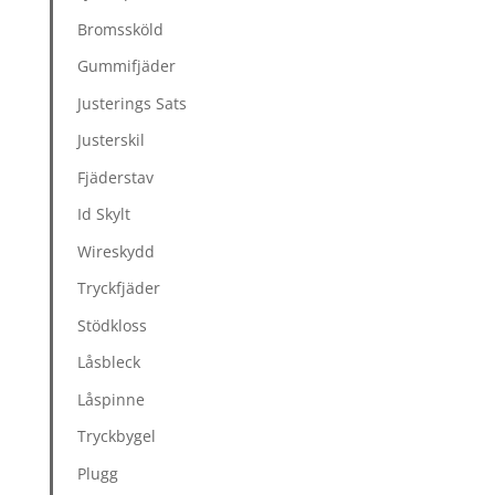
Bromssköld
Gummifjäder
Justerings Sats
Justerskil
Fjäderstav
Id Skylt
Wireskydd
Tryckfjäder
Stödkloss
Låsbleck
Låspinne
Tryckbygel
Plugg