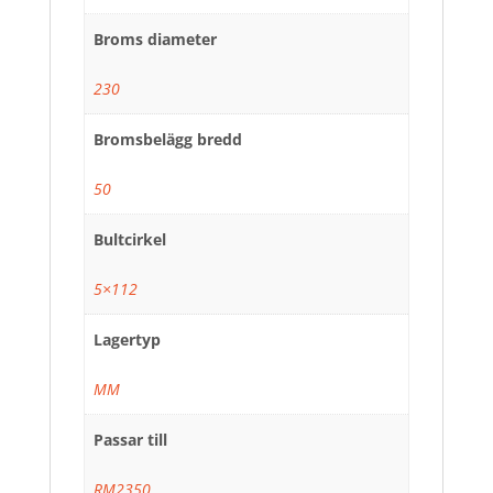
Broms diameter
230
Bromsbelägg bredd
50
Bultcirkel
5×112
Lagertyp
MM
Passar till
RM2350