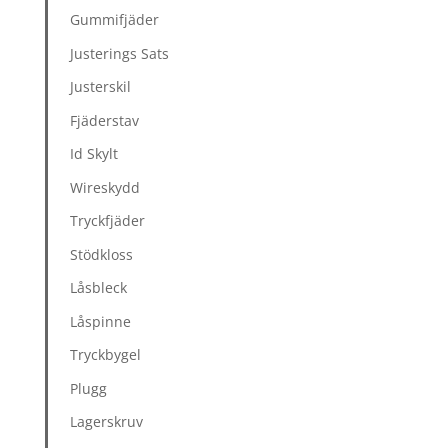
Gummifjäder
Justerings Sats
Justerskil
Fjäderstav
Id Skylt
Wireskydd
Tryckfjäder
Stödkloss
Låsbleck
Låspinne
Tryckbygel
Plugg
Lagerskruv