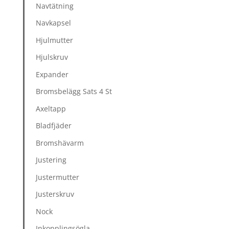
Navtätning
Navkapsel
Hjulmutter
Hjulskruv
Expander
Bromsbelägg Sats 4 St
Axeltapp
Bladfjäder
Bromshävarm
Justering
Justermutter
Justerskruv
Nock
Inkopplingsögla