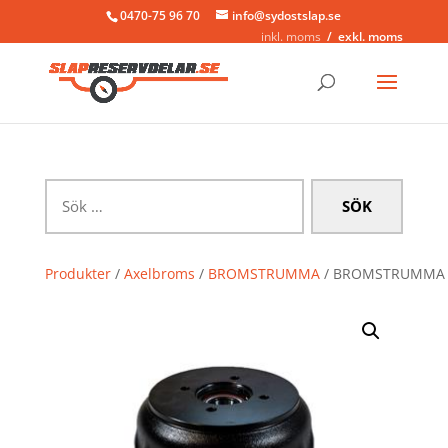
0470-75 96 70
info@sydostslap.se
inkl. moms
exkl. moms
Sök
efter:
Produkter
/
Axelbroms
/
BROMSTRUMMA
/ BROMSTRUMMA