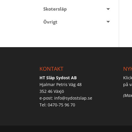
Skotersläp
Övrigt
KONTAKT
NY
HT Släp Sydost AB
Klic
Hjalmar Petris Väg 48
på v
352 46 Växjö
(Max
e-post:
info@sydostslap.se
Tel: 0470-75 96 70