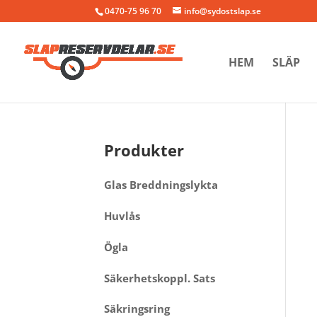
0470-75 96 70
info@sydostslap.se
HEM
SLÄP
Produkter
Glas Breddningslykta
Huvlås
Ögla
Säkerhetskoppl. Sats
Säkringsring