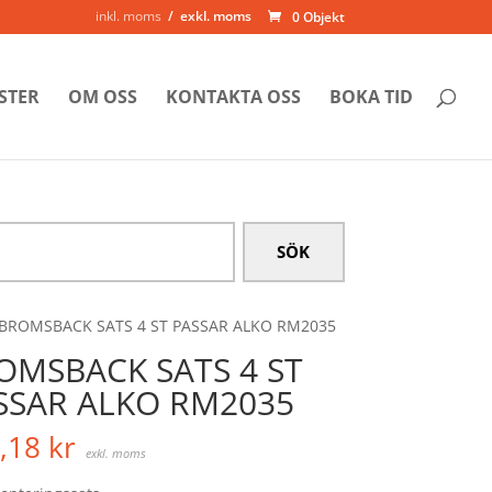
inkl. moms
exkl. moms
0 Objekt
STER
OM OSS
KONTAKTA OSS
BOKA TID
 BROMSBACK SATS 4 ST PASSAR ALKO RM2035
OMSBACK SATS 4 ST
SSAR ALKO RM2035
,18
kr
exkl. moms