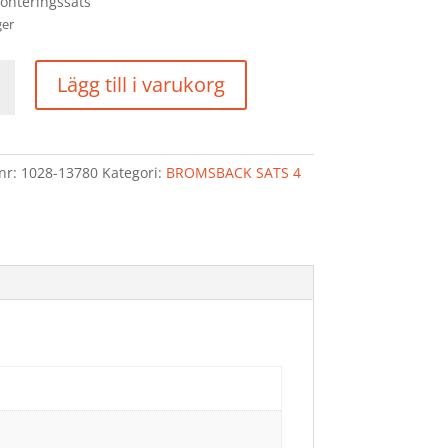
monteringssats
ger
SBACK
Lägg till i varukorg
R
lnr:
1028-13780
Kategori:
BROMSBACK SATS 4
5
d