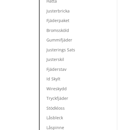
Hätta
Justerbricka
Fjäderpaket
Bromssköld
Gummifjäder
Justerings Sats
Justerskil
Fjäderstav
Id Skylt
Wireskydd
Tryckfjäder
Stödkloss
Låsbleck
Låspinne