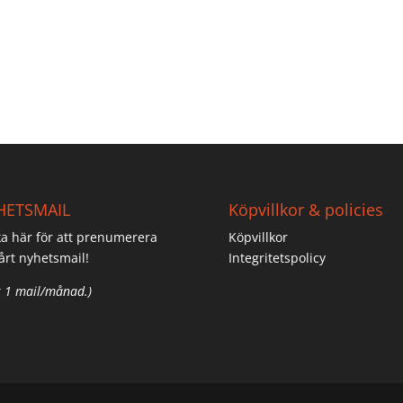
HETSMAIL
Köpvillkor & policies
ka här för att prenumerera
Köpvillkor
årt nyhetsmail!
Integritetspolicy
 1 mail/månad.)