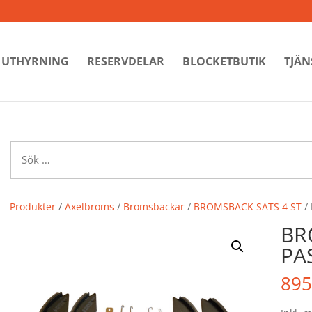
UTHYRNING
RESERVDELAR
BLOCKETBUTIK
TJÄN
Sök
efter:
Produkter
/
Axelbroms
/
Bromsbackar
/
BROMSBACK SATS 4 ST
/
BR
PA
895