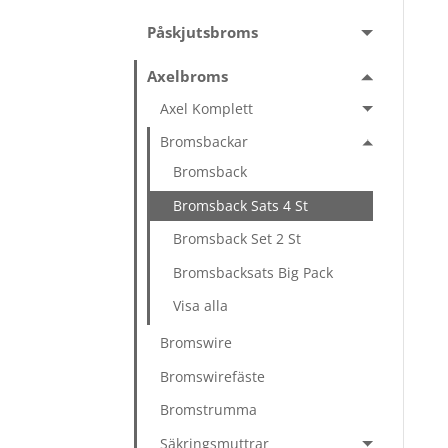
Påskjutsbroms
Axelbroms
Axel Komplett
Bromsbackar
Bromsback
Bromsback Sats 4 St
Bromsback Set 2 St
Bromsbacksats Big Pack
Visa alla
Bromswire
Bromswirefäste
Bromstrumma
Säkringsmuttrar