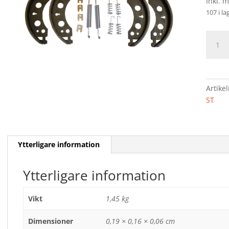
Inkl. 
107 i la
BROM
SATS
4
ST
PASSA
Artike
ALKO
ST
RM203
mäng
Ytterligare information
Ytterligare information
Vikt
1,45 kg
Dimensioner
0,19 × 0,16 × 0,06 cm