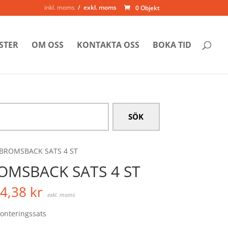
inkl. moms
exkl. moms
0 Objekt
STER
OM OSS
KONTAKTA OSS
BOKA TID
 BROMSBACK SATS 4 ST
OMSBACK SATS 4 ST
4,38
kr
exkl. moms
monteringssats