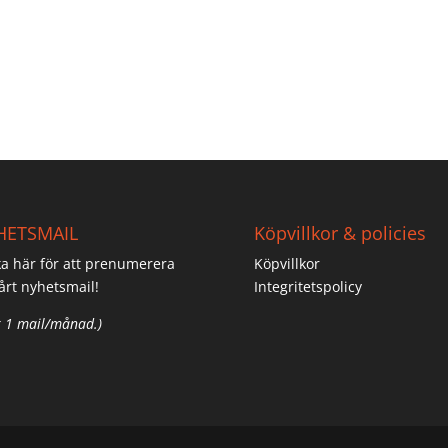
HETSMAIL
Köpvillkor & policies
ka här för att prenumerera
Köpvillkor
årt nyhetsmail!
Integritetspolicy
 1 mail/månad.)