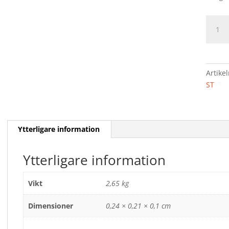
BROM
SATS
4
ST
mäng
Artike
ST
Ytterligare information
Ytterligare information
Vikt
2,65 kg
Dimensioner
0,24 × 0,21 × 0,1 cm