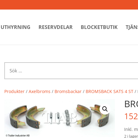
UTHYRNING
RESERVDELAR
BLOCKETBUTIK
TJÄN
Sök
efter:
Produkter
/
Axelbroms
/
Bromsbackar
/
BROMSBACK SATS 4 ST
/
BR
152
Inkl. 
2 i lager