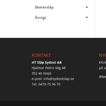
Skotersläp
Övrigt
KONTAKT
NY
HT Släp Sydost AB
Klic
Hjalmar Petris Väg 48
på v
352 46 Växjö
(Max
e-post:
info@sydostslap.se
Tel: 0470-75 96 70