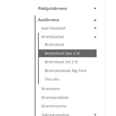
Påskjutsbroms
Axelbroms
Axel Komplett
Bromsbackar
Bromsback
Bromsback Sats 4 St
Bromsback Set 2 St
Bromsbacksats Big Pack
Visa alla
Bromswire
Bromswirefäste
Bromstrumma
Säkringsmuttrar