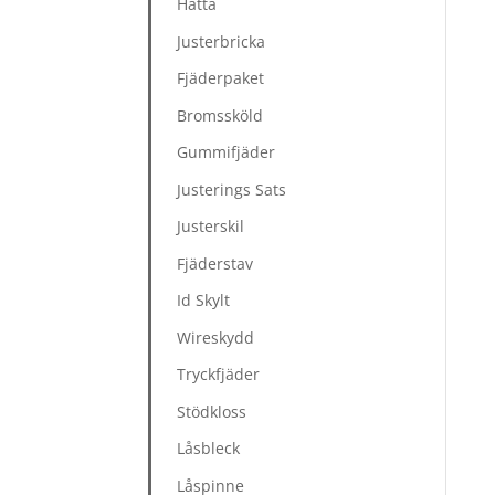
Hätta
Justerbricka
Fjäderpaket
Bromssköld
Gummifjäder
Justerings Sats
Justerskil
Fjäderstav
Id Skylt
Wireskydd
Tryckfjäder
Stödkloss
Låsbleck
Låspinne