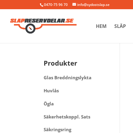
0470-75 96 70
info@sydostslap.se
HEM
SLÄP
Produkter
Glas Breddningslykta
Huvlås
Ögla
Säkerhetskoppl. Sats
Säkringsring