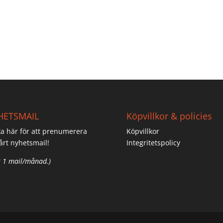
HETSMAIL
Köpvillkor & policies
ka här för att prenumerera
Köpvillkor
årt nyhetsmail!
Integritetspolicy
 1 mail/månad.)