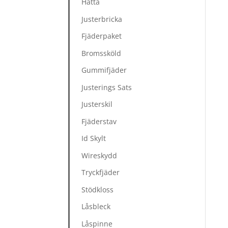
Hätta
Justerbricka
Fjäderpaket
Bromssköld
Gummifjäder
Justerings Sats
Justerskil
Fjäderstav
Id Skylt
Wireskydd
Tryckfjäder
Stödkloss
Låsbleck
Låspinne