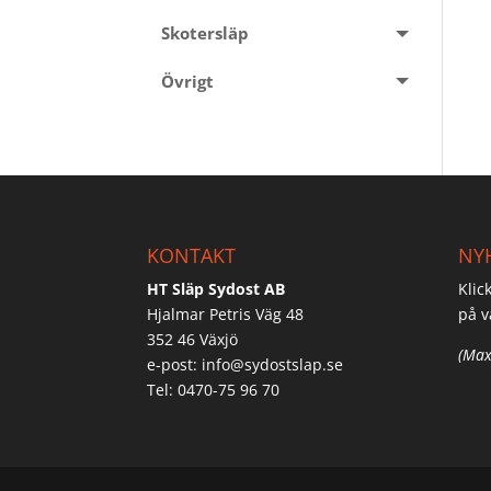
Skotersläp
Övrigt
KONTAKT
NY
HT Släp Sydost AB
Klic
Hjalmar Petris Väg 48
på v
352 46 Växjö
(Max
e-post:
info@sydostslap.se
Tel: 0470-75 96 70