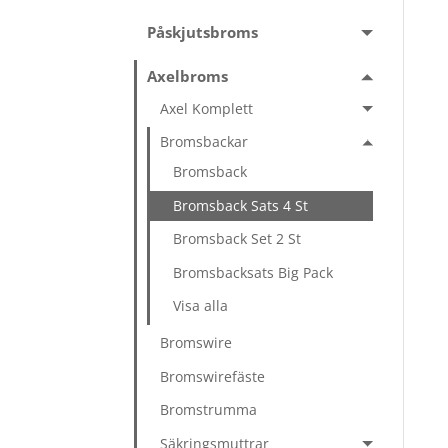
Påskjutsbroms
Axelbroms
Axel Komplett
Bromsbackar
Bromsback
Bromsback Sats 4 St
Bromsback Set 2 St
Bromsbacksats Big Pack
Visa alla
Bromswire
Bromswirefäste
Bromstrumma
Säkringsmuttrar