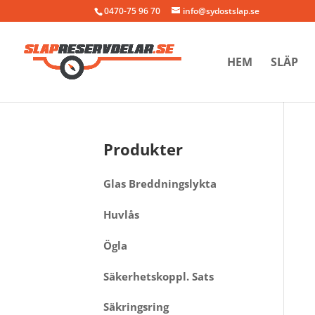
0470-75 96 70
info@sydostslap.se
HEM
SLÄP
Produkter
Glas Breddningslykta
Huvlås
Ögla
Säkerhetskoppl. Sats
Säkringsring