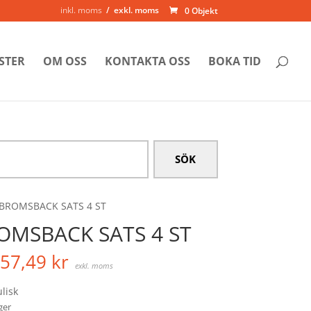
inkl. moms
exkl. moms
0 Objekt
STER
OM OSS
KONTAKTA OSS
BOKA TID
 BROMSBACK SATS 4 ST
OMSBACK SATS 4 ST
57,49
kr
exkl. moms
lisk
ager