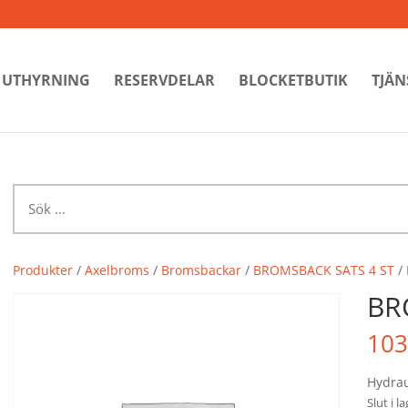
UTHYRNING
RESERVDELAR
BLOCKETBUTIK
TJÄN
Sök
efter:
Produkter
/
Axelbroms
/
Bromsbackar
/
BROMSBACK SATS 4 ST
/
BR
103
Hydrau
Slut i l