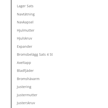
Lager Sats
Navtätning
Navkapsel
Hjulmutter
Hjulskruv
Expander
Bromsbelägg Sats 4 St
Axeltapp
Bladfjäder
Bromshävarm
Justering
Justermutter
Justerskruv