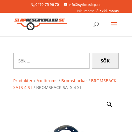
0470-75 96 70
info@sydostslap.se
inkl. moms
exkl. moms
Sök
efter:
Produkter
/
Axelbroms
/
Bromsbackar
/
BROMSBACK
SATS 4 ST
/ BROMSBACK SATS 4 ST