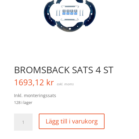
BROMSBACK SATS 4 ST
1693,12
kr
exkl. moms
Inkl. monteringssats
128 i lager
BROMSBACK
Lägg till i varukorg
SATS
4
ST