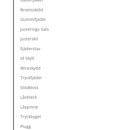
Bromssköld
Gummifjäder
Justerings Sats
Justerskil
Fjäderstav
Id Skylt
Wireskydd
Tryckfjäder
Stödkloss
Låsbleck
Låspinne
Tryckbygel
Plugg