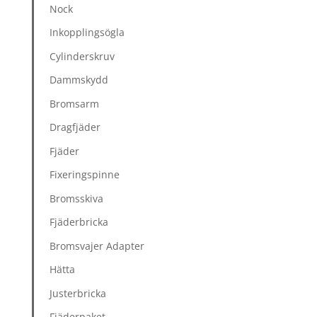
Nock
Inkopplingsögla
Cylinderskruv
Dammskydd
Bromsarm
Dragfjäder
Fjäder
Fixeringspinne
Bromsskiva
Fjäderbricka
Bromsvajer Adapter
Hätta
Justerbricka
Fjäderpaket