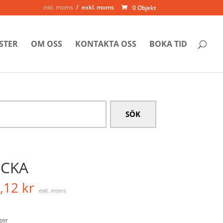
inkl. moms
exkl. moms
0 Objekt
STER
OM OSS
KONTAKTA OSS
BOKA TID
ICKA
,12
kr
exkl. moms
ager