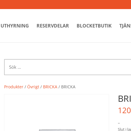
UTHYRNING
RESERVDELAR
BLOCKETBUTIK
TJÄN
Sök
efter:
Produkter
/
Övrigt
/
BRICKA
/ BRICKA
BR
120
–
Slut i l