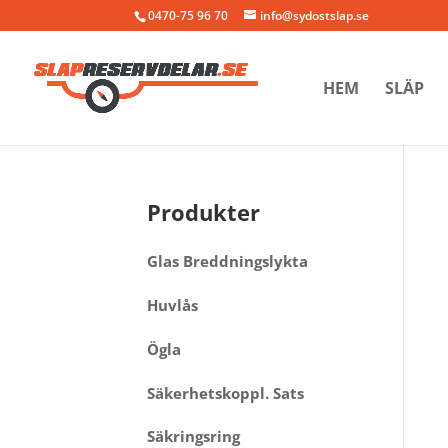
0470-75 96 70
info@sydostslap.se
HEM
SLÄP
Produkter
Glas Breddningslykta
Huvlås
Ögla
Säkerhetskoppl. Sats
Säkringsring