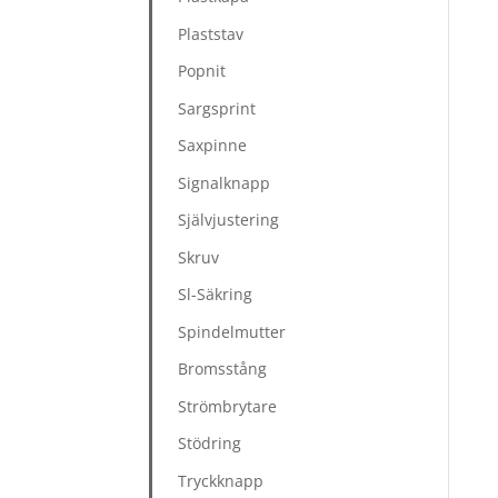
Plaststav
Popnit
Sargsprint
Saxpinne
Signalknapp
Självjustering
Skruv
Sl-Säkring
Spindelmutter
Bromsstång
Strömbrytare
Stödring
Tryckknapp