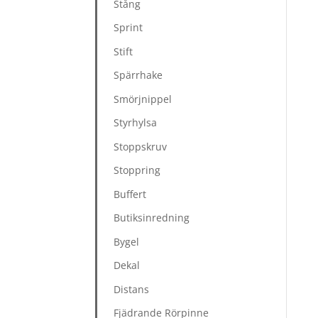
Stång
Sprint
Stift
Spärrhake
Smörjnippel
Styrhylsa
Stoppskruv
Stoppring
Buffert
Butiksinredning
Bygel
Dekal
Distans
Fjädrande Rörpinne