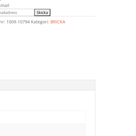
smail
lnr:
1009-10794
Kategori:
BRICKA