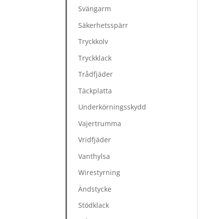
Svängarm
Säkerhetsspärr
Tryckkolv
Tryckklack
Trådfjäder
Täckplatta
Underkörningsskydd
Vajertrumma
Vridfjäder
Vanthylsa
Wirestyrning
Ändstycke
Stödklack