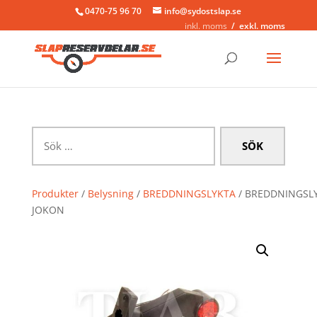
0470-75 96 70
info@sydostslap.se
inkl. moms
exkl. moms
Sök
efter:
Produkter
/
Belysning
/
BREDDNINGSLYKTA
/ BREDDNINGSL
JOKON