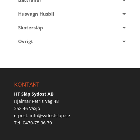
Båttrailer
Husvagn Husbil
Skotersläp
Övrigt
KONTAKT
HT Släp Sydost AB
Hjalmar Petris Väg 48
352 46 Växjö
e-post:
info@sydostslap.se
Tel: 0470-75 96 70