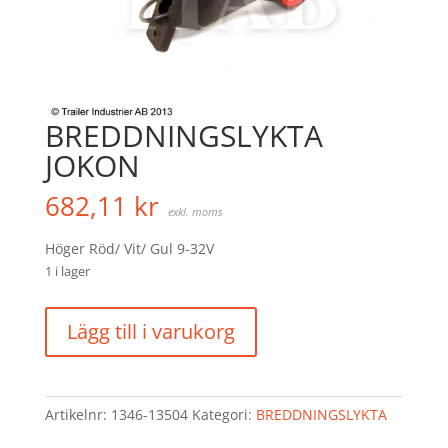
BREDDNINGSLYKTA
JOKON
682,11
kr
exkl. moms
Höger Röd/ Vit/ Gul 9-32V
1 i lager
BREDDNINGSLYKTA
Lägg till i varukorg
JOKON
mängd
Artikelnr:
1346-13504
Kategori:
BREDDNINGSLYKTA