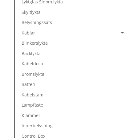
Lyktglas Sidom.lykta
Skyltlykta
Belysningssats
Kablar
Blinkerslykta
Backlykta
Kabeldosa
Bromslykta
Batteri
Kabelstam
Lampfäste
Klammer
Innerbelysning
Control Box