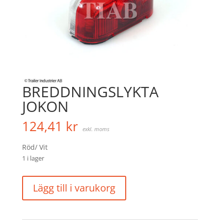
BREDDNINGSLYKTA
JOKON
124,41
kr
exkl. moms
Röd/ Vit
1 i lager
BREDDNINGSLYKTA
Lägg till i varukorg
JOKON
mängd