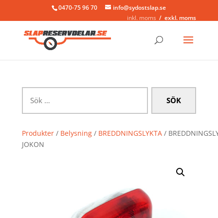
0470-75 96 70
info@sydostslap.se
inkl. moms
exkl. moms
Sök
efter:
Produkter
/
Belysning
/
BREDDNINGSLYKTA
/ BREDDNINGSL
JOKON