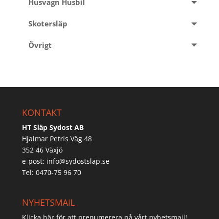
Husvagn Husbil
Skotersläp
Övrigt
KONTAKT
HT Släp Sydost AB
Hjalmar Petris Väg 48
352 46 Växjö
e-post:
info@sydostslap.se
Tel: 0470-75 96 70
NYHETSMAIL
Klicka här för att prenumerera på vårt nyhetsmail!