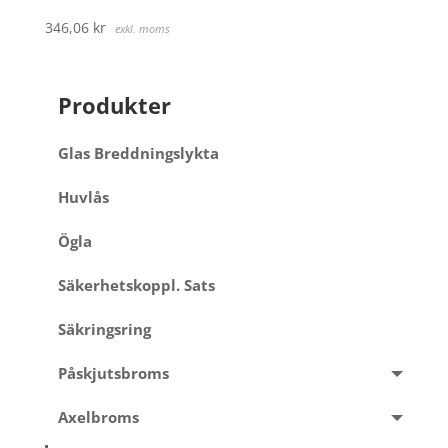
346,06
kr
exkl. moms
Produkter
Glas Breddningslykta
Huvlås
Ögla
Säkerhetskoppl. Sats
Säkringsring
Påskjutsbroms
Axelbroms