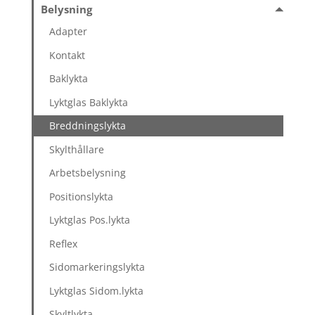
Belysning
Adapter
Kontakt
Baklykta
Lyktglas Baklykta
Breddningslykta
Skylthållare
Arbetsbelysning
Positionslykta
Lyktglas Pos.lykta
Reflex
Sidomarkeringslykta
Lyktglas Sidom.lykta
Skyltlykta