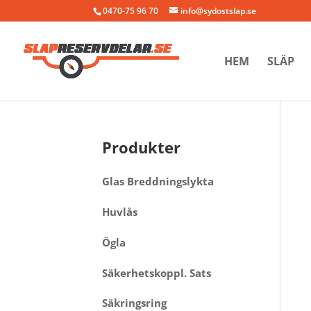
0470-75 96 70
info@sydostslap.se
HEM
SLÄP
Produkter
Glas Breddningslykta
Huvlås
Ögla
Säkerhetskoppl. Sats
Säkringsring