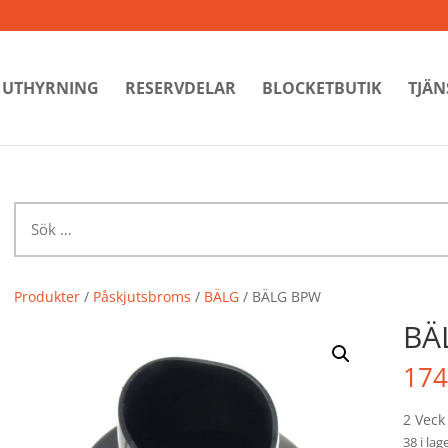
UTHYRNING
RESERVDELAR
BLOCKETBUTIK
TJÄN
Sök
efter:
Produkter
/
Påskjutsbroms
/
BÄLG
/ BÄLG BPW
BÄ
174
2 Veck
38 i lag