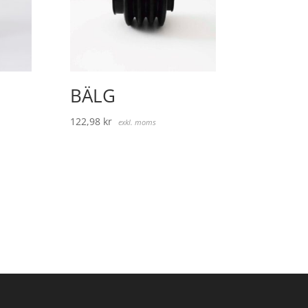
BÄLG
122,98
kr
exkl. moms