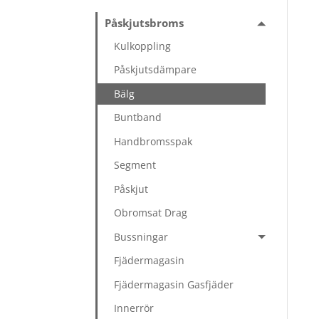
Påskjutsbroms
Kulkoppling
Påskjutsdämpare
Bälg
Buntband
Handbromsspak
Segment
Påskjut
Obromsat Drag
Bussningar
Fjädermagasin
Fjädermagasin Gasfjäder
Innerrör