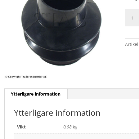
BÄLG
BPW
mäng
Artike
Ytterligare information
Ytterligare information
Vikt
0,08 kg