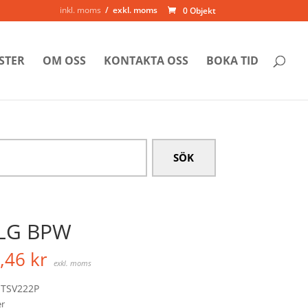
inkl. moms
exkl. moms
0 Objekt
STER
OM OSS
KONTAKTA OSS
BOKA TID
LG BPW
,46
kr
exkl. moms
 TSV222P
er