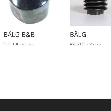
BÄLG B&B
BÄLG
353,21
kr
457,60
kr
exkl. moms
exkl. moms