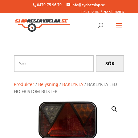
0470-75 96 70
info@sydostslap.se
inkl. moms
exkl. moms
Sök
efter:
Produkter
/
Belysning
/
BAKLYKTA
/ BAKLYKTA LED
HÖ FRISTOM BLISTER