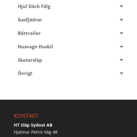
Hjul Däck Fälg
Gasfjädrar
Båttrailer
Husvagn Husbil
Skotersläp
Övrigt
KONTAKT
HT Släp Sydost AB
Hjalmar Petris Väg 48