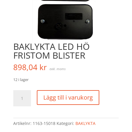
BAKLYKTA LED HÖ
FRISTOM BLISTER
898,04
kr
exkl. moms
12 i lager
BAKLYKTA
Lägg till i varukorg
LED
HÖ
FRISTOM
BLISTER
Artikelnr:
1163-15018
Kategori:
BAKLYKTA
mängd