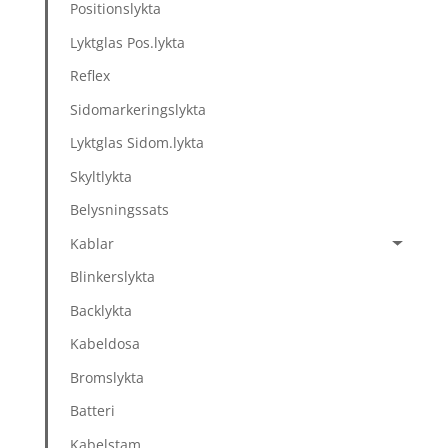
Positionslykta
Lyktglas Pos.lykta
Reflex
Sidomarkeringslykta
Lyktglas Sidom.lykta
Skyltlykta
Belysningssats
Kablar
Blinkerslykta
Backlykta
Kabeldosa
Bromslykta
Batteri
Kabelstam