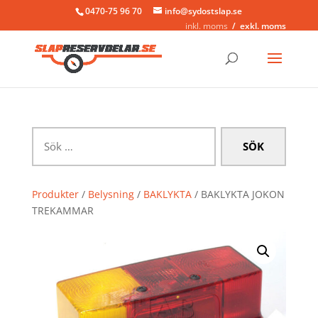
0470-75 96 70
info@sydostslap.se
inkl. moms
exkl. moms
Sök
efter:
Produkter
/
Belysning
/
BAKLYKTA
/ BAKLYKTA JOKON
TREKAMMAR