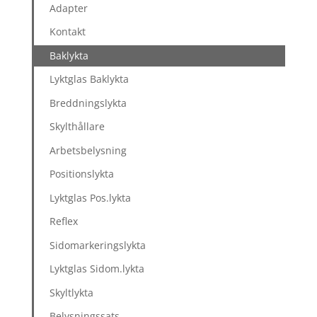
Adapter
Kontakt
Baklykta
Lyktglas Baklykta
Breddningslykta
Skylthållare
Arbetsbelysning
Positionslykta
Lyktglas Pos.lykta
Reflex
Sidomarkeringslykta
Lyktglas Sidom.lykta
Skyltlykta
Belysningssats