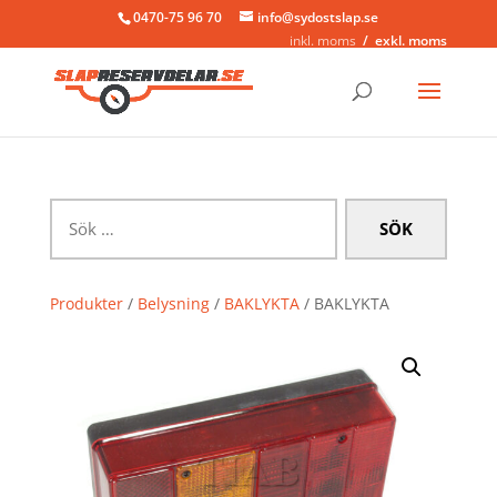
0470-75 96 70
info@sydostslap.se
inkl. moms
exkl. moms
Sök
efter:
Produkter
/
Belysning
/
BAKLYKTA
/ BAKLYKTA