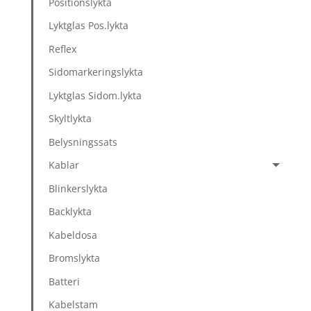
Positionslykta
Lyktglas Pos.lykta
Reflex
Sidomarkeringslykta
Lyktglas Sidom.lykta
Skyltlykta
Belysningssats
Kablar
Blinkerslykta
Backlykta
Kabeldosa
Bromslykta
Batteri
Kabelstam