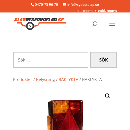
0470-75 96 70
info@sydostslap.se
inkl. moms
exkl. moms
Sök
efter:
Produkter
/
Belysning
/
BAKLYKTA
/ BAKLYKTA