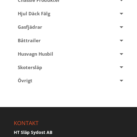
Chassie Produkter
Hjul Däck Fälg
Gasfjädrar
Båttrailer
Husvagn Husbil
Skotersläp
Övrigt
KONTAKT
HT Släp Sydost AB