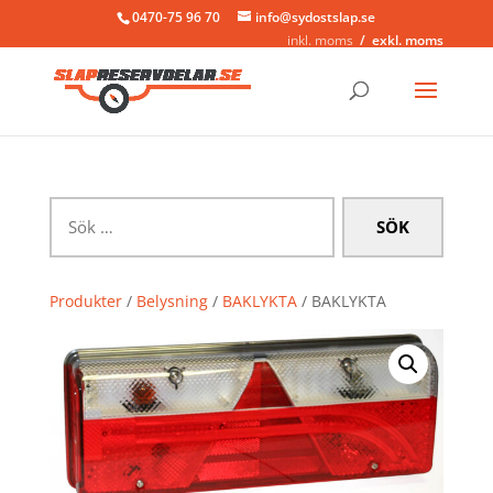
0470-75 96 70
info@sydostslap.se
inkl. moms
exkl. moms
Sök
efter:
Produkter
/
Belysning
/
BAKLYKTA
/ BAKLYKTA