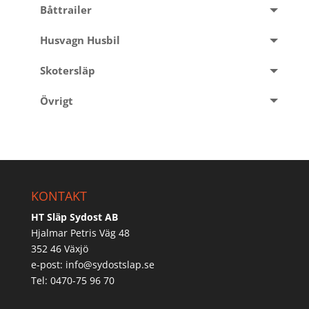
Båttrailer
Husvagn Husbil
Skotersläp
Övrigt
KONTAKT
HT Släp Sydost AB
Hjalmar Petris Väg 48
352 46 Växjö
e-post:
info@sydostslap.se
Tel: 0470-75 96 70