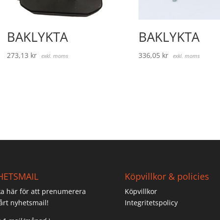
BAKLYKTA
BAKLYKTA
273,13
kr
336,05
kr
exkl. moms
exkl. moms
HETSMAIL
Köpvillkor & policies
ka här för att prenumerera
Köpvillkor
årt nyhetsmail!
Integritetspolicy