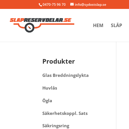
0470-75 96 70
info@sydostslap.se
HEM
SLÄP
Produkter
Glas Breddningslykta
Huvlås
Ögla
Säkerhetskoppl. Sats
Säkringsring