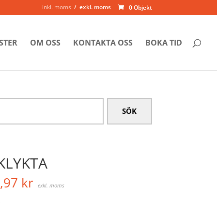
inkl. moms
exkl. moms
0 Objekt
STER
OM OSS
KONTAKTA OSS
BOKA TID
KLYKTA
,97
kr
exkl. moms