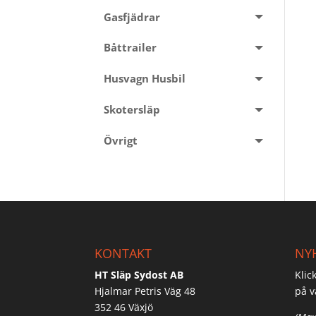
Gasfjädrar
Båttrailer
Husvagn Husbil
Skotersläp
Övrigt
KONTAKT
NY
HT Släp Sydost AB
Klic
Hjalmar Petris Väg 48
på v
352 46 Växjö