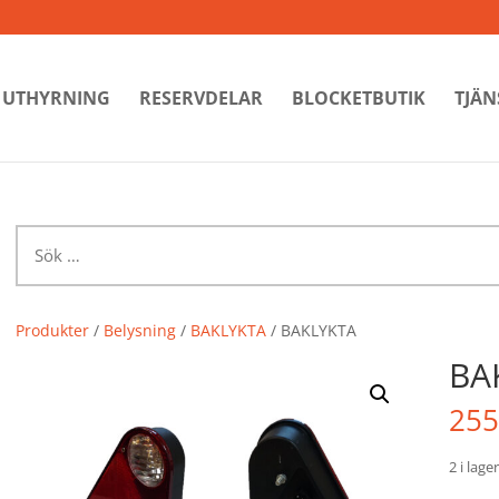
UTHYRNING
RESERVDELAR
BLOCKETBUTIK
TJÄN
Sök
efter:
Produkter
/
Belysning
/
BAKLYKTA
/ BAKLYKTA
BA
255
2 i lager