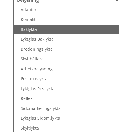
Belysning
Adapter
Kontakt
Baklykta
Lyktglas Baklykta
Breddningslykta
Skylthållare
Arbetsbelysning
Positionslykta
Lyktglas Pos.lykta
Reflex
Sidomarkeringslykta
Lyktglas Sidom.lykta
Skyltlykta