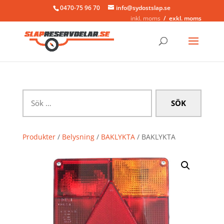
0470-75 96 70
info@sydostslap.se
inkl. moms
exkl. moms
Sök
efter:
Produkter
/
Belysning
/
BAKLYKTA
/ BAKLYKTA