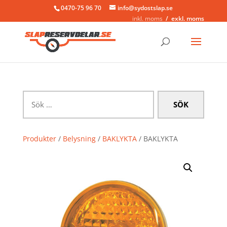
0470-75 96 70
info@sydostslap.se
inkl. moms
exkl. moms
Sök
efter:
Produkter
/
Belysning
/
BAKLYKTA
/ BAKLYKTA