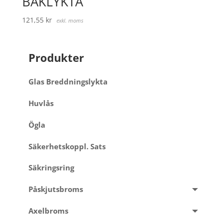
BAKLYKTA
121,55
kr
exkl. moms
Produkter
Glas Breddningslykta
Huvlås
Ögla
Säkerhetskoppl. Sats
Säkringsring
Påskjutsbroms
Axelbroms