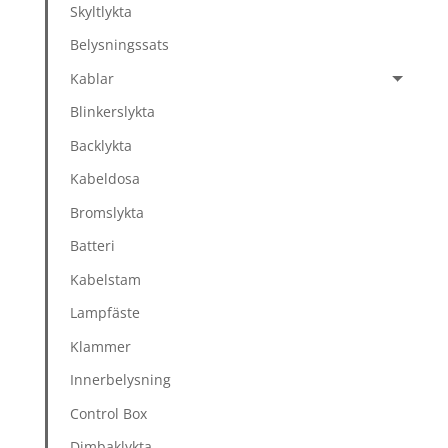
Skyltlykta
Belysningssats
Kablar
Blinkerslykta
Backlykta
Kabeldosa
Bromslykta
Batteri
Kabelstam
Lampfäste
Klammer
Innerbelysning
Control Box
Dimbaklykta