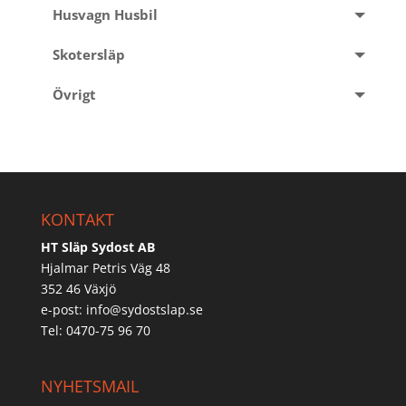
Husvagn Husbil
Skotersläp
Övrigt
KONTAKT
HT Släp Sydost AB
Hjalmar Petris Väg 48
352 46 Växjö
e-post:
info@sydostslap.se
Tel: 0470-75 96 70
NYHETSMAIL