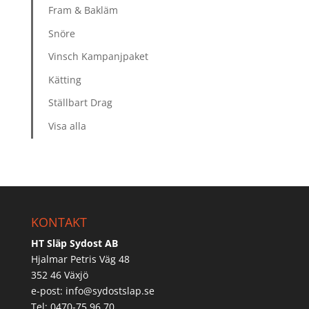
Fram & Bakläm
Snöre
Vinsch Kampanjpaket
Kätting
Ställbart Drag
Visa alla
KONTAKT
HT Släp Sydost AB
Hjalmar Petris Väg 48
352 46 Växjö
e-post:
info@sydostslap.se
Tel: 0470-75 96 70