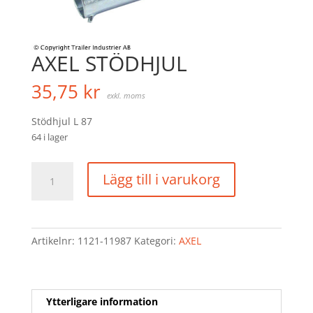
AXEL STÖDHJUL
35,75
kr
exkl. moms
Stödhjul L 87
64 i lager
AXEL
Lägg till i varukorg
STÖDHJUL
mängd
Artikelnr:
1121-11987
Kategori:
AXEL
Ytterligare information