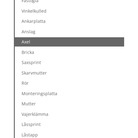
Fästögla
Vinkelkulled
Ankarplatta
Anslag
Axel
Bricka
Saxsprint
Skarvmutter
Rör
Monteringsplatta
Mutter
Vajerklämma
Låssprint
Låstapp