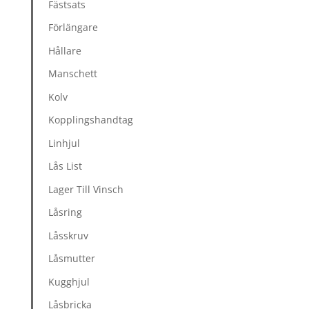
Fästsats
Förlängare
Hållare
Manschett
Kolv
Kopplingshandtag
Linhjul
Lås List
Lager Till Vinsch
Låsring
Låsskruv
Låsmutter
Kugghjul
Låsbricka