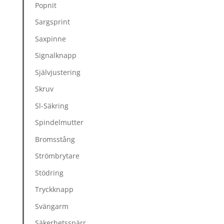
Popnit
Sargsprint
Saxpinne
Signalknapp
Självjustering
Skruv
Sl-Säkring
Spindelmutter
Bromsstång
Strömbrytare
Stödring
Tryckknapp
Svängarm
Säkerhetsspärr