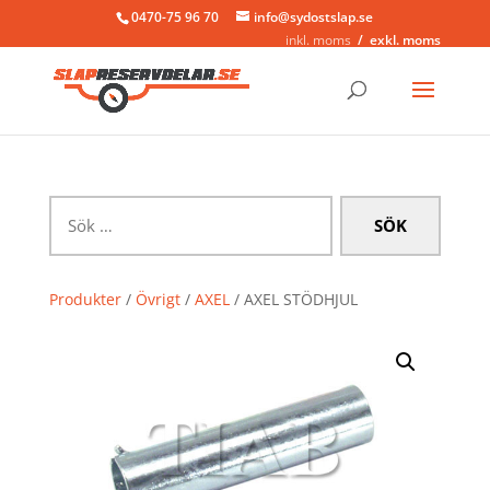
0470-75 96 70
info@sydostslap.se
inkl. moms
exkl. moms
Sök
efter:
Produkter
/
Övrigt
/
AXEL
/ AXEL STÖDHJUL