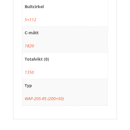
Bultcirkel
5×112
C-mått
1820
Totalvikt (0)
1350
Typ
WAP-205-RS (200×50)