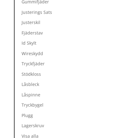
Gummifjäder
Justerings Sats
Justerskil
Fjäderstav
Id Skylt
Wireskydd
Tryckfjäder
Stödkloss
Låsbleck
Låspinne
Tryckbygel
Plugg
Lagerskruv
Visa alla