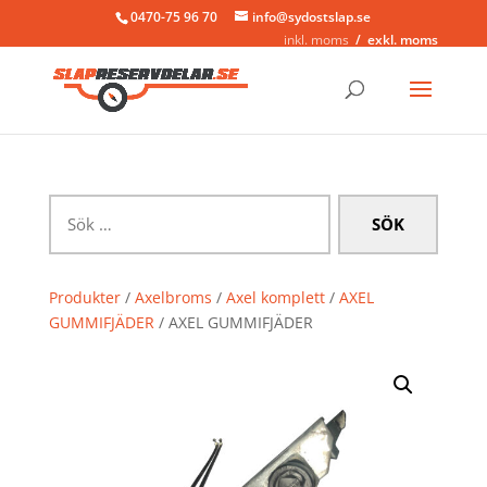
0470-75 96 70
info@sydostslap.se
inkl. moms
exkl. moms
Sök
efter:
Produkter
/
Axelbroms
/
Axel komplett
/
AXEL
GUMMIFJÄDER
/ AXEL GUMMIFJÄDER