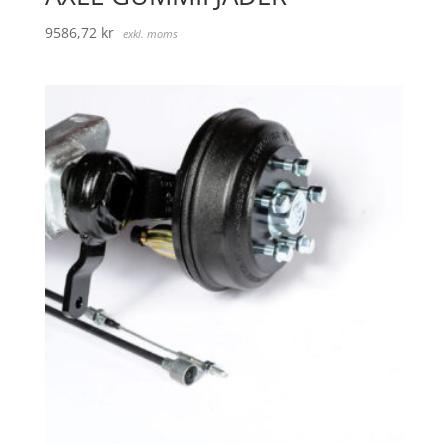
9586,72
kr
exkl. moms