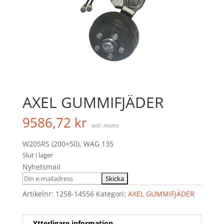
AXEL GUMMIFJÄDER
9586,72
kr
exkl. moms
W205RS (200×50), WAG 135
Slut i lager
Nyhetsmail
Artikelnr:
1258-14556
Kategori:
AXEL GUMMIFJÄDER
Ytterligare information