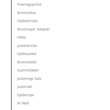
Fixeringspinne
Bromsskiva
Fjäderbricka
Bromsvajer Adapter
Hätta
Justerbricka
Fjäderpaket
Bromssköld
Gummifjäder
Justerings Sats
Justerskil
Fjäderstav
Id Skylt