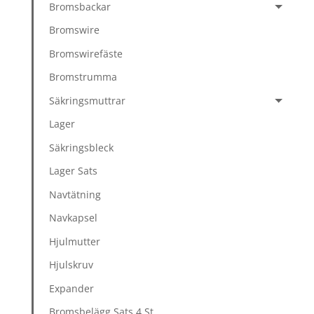
Bromsbackar
Bromswire
Bromswirefäste
Bromstrumma
Säkringsmuttrar
Lager
Säkringsbleck
Lager Sats
Navtätning
Navkapsel
Hjulmutter
Hjulskruv
Expander
Bromsbelägg Sats 4 St