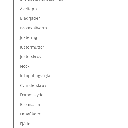
Axeltapp
Bladfjäder
Bromshävarm
Justering
Justermutter
Justerskruv
Nock
Inkopplingsögla
Cylinderskruv
Dammskydd
Bromsarm
Dragfjäder
Fjäder