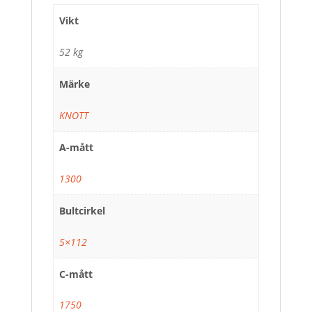
Vikt
52 kg
Märke
KNOTT
A-mått
1300
Bultcirkel
5×112
C-mått
1750