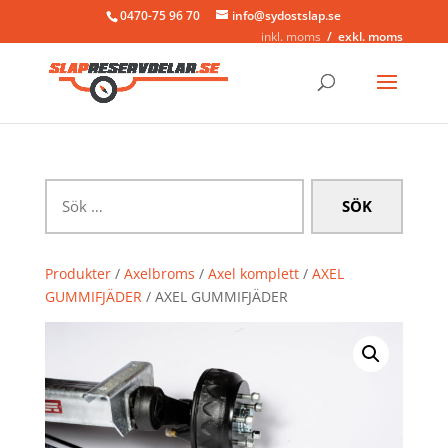
0470-75 96 70
info@sydostslap.se
inkl. moms
exkl. moms
Sök
efter:
Produkter
/
Axelbroms
/
Axel komplett
/
AXEL
GUMMIFJÄDER
/ AXEL GUMMIFJÄDER