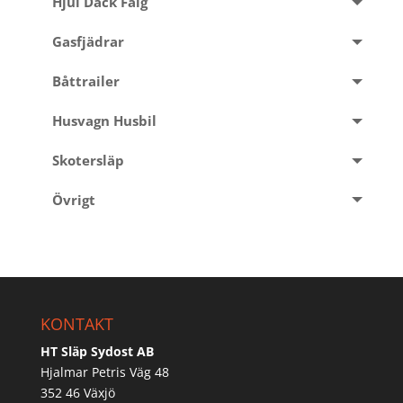
Hjul Däck Fälg
Gasfjädrar
Båttrailer
Husvagn Husbil
Skotersläp
Övrigt
KONTAKT
HT Släp Sydost AB
Hjalmar Petris Väg 48
352 46 Växjö