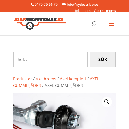
0470-75 96 70
info@sydostslap.se
inkl. moms
exkl. moms
Sök
efter:
Produkter
/
Axelbroms
/
Axel komplett
/
AXEL
GUMMIFJÄDER
/ AXEL GUMMIFJÄDER