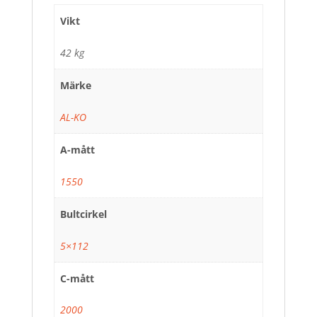
Vikt
42 kg
Märke
AL-KO
A-mått
1550
Bultcirkel
5×112
C-mått
2000