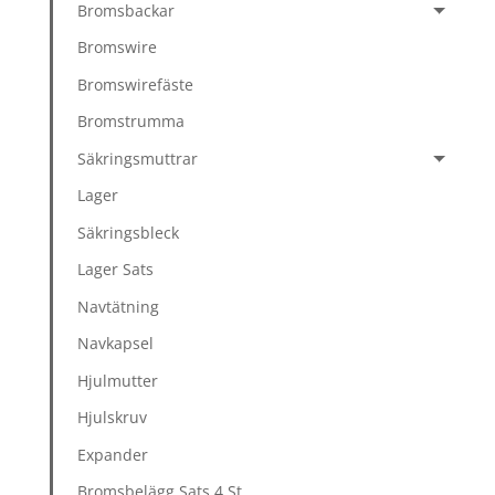
Bromsbackar
Bromswire
Bromswirefäste
Bromstrumma
Säkringsmuttrar
Lager
Säkringsbleck
Lager Sats
Navtätning
Navkapsel
Hjulmutter
Hjulskruv
Expander
Bromsbelägg Sats 4 St