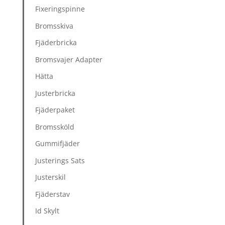
Fixeringspinne
Bromsskiva
Fjäderbricka
Bromsvajer Adapter
Hätta
Justerbricka
Fjäderpaket
Bromssköld
Gummifjäder
Justerings Sats
Justerskil
Fjäderstav
Id Skylt