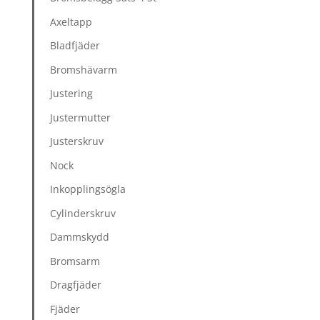
Axeltapp
Bladfjäder
Bromshävarm
Justering
Justermutter
Justerskruv
Nock
Inkopplingsögla
Cylinderskruv
Dammskydd
Bromsarm
Dragfjäder
Fjäder