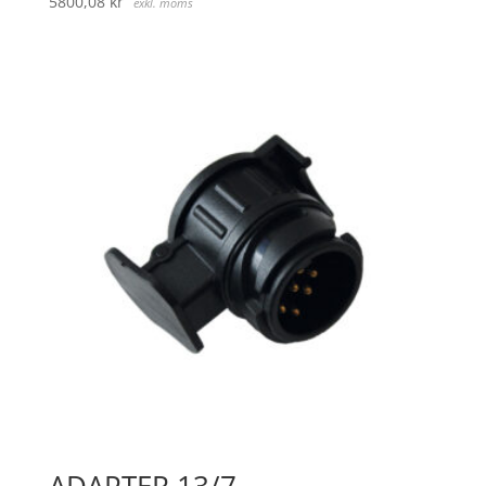
5800,08
kr
exkl. moms
ADAPTER 13/7