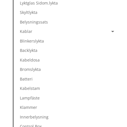
Lyktglas Sidom.lykta
Skyltlykta
Belysningssats
Kablar
Blinkerslykta
Backlykta
Kabeldosa
Bromslykta
Batteri
Kabelstam
Lampfäste
Klammer
Innerbelysning
Control Box