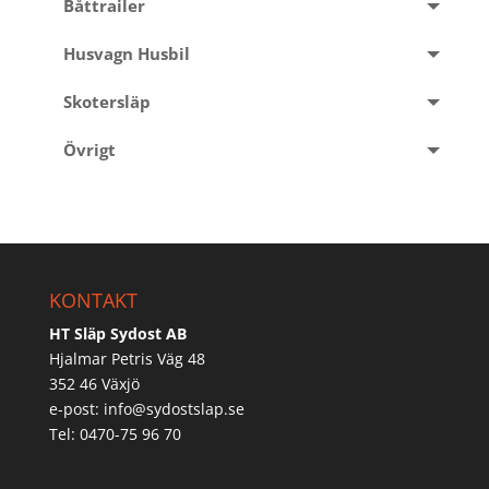
Båttrailer
Husvagn Husbil
Skotersläp
Övrigt
KONTAKT
HT Släp Sydost AB
Hjalmar Petris Väg 48
352 46 Växjö
e-post:
info@sydostslap.se
Tel: 0470-75 96 70