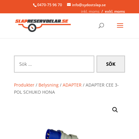
0470-75 96 70
info@sydostslap.se
inkl. moms
exkl. moms
Sök
efter:
Produkter
/
Belysning
/
ADAPTER
/ ADAPTER CEE 3-
POL SCHUKO HONA