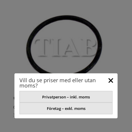
Vill du se priser med eller utan
moms?
Privatperson – inkl. moms
O-RING
Företag – exkl. moms
34,32
kr
exkl. moms