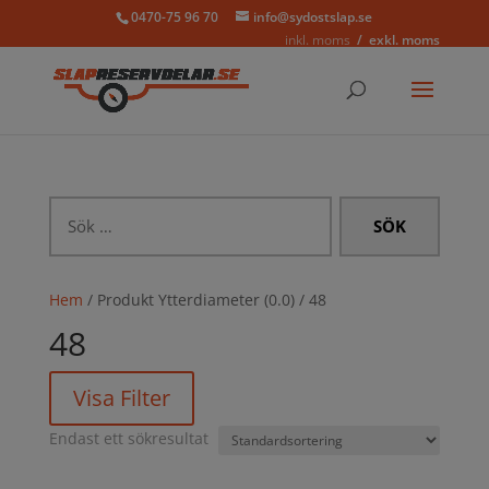
0470-75 96 70
info@sydostslap.se
inkl. moms
exkl. moms
Sök
efter:
Hem
/ Produkt Ytterdiameter (0.0) / 48
48
Visa Filter
Endast ett sökresultat