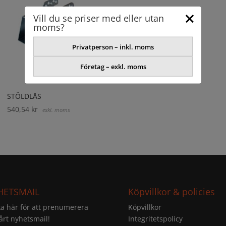
Vill du se priser med eller utan
moms?
Privatperson – inkl. moms
Företag – exkl. moms
STÖLDLÅS
540,54
kr
exkl. moms
HETSMAIL
Köpvillkor & policies
ka här för att prenumerera
Köpvillkor
årt nyhetsmail!
Integritetspolicy