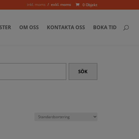
inkl. moms
exkl. moms
0 Objekt
STER
OM OSS
KONTAKTA OSS
BOKA TID