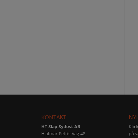
KONTAKT
NY
HT Släp Sydost AB
Klic
Hjalmar Petris Väg 48
på v