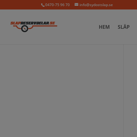
0470-75 96 70
info@sydostslap.se
HEM
SLÄP