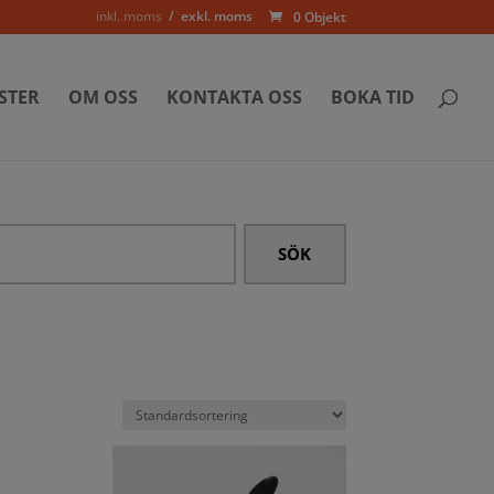
inkl. moms
exkl. moms
0 Objekt
STER
OM OSS
KONTAKTA OSS
BOKA TID