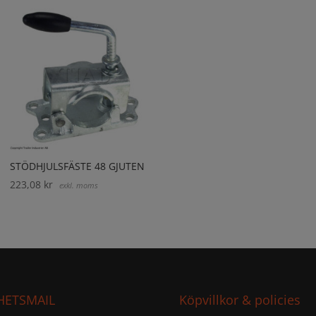
STÖDHJULSFÄSTE 48 GJUTEN
223,08
kr
exkl. moms
HETSMAIL
Köpvillkor & policies