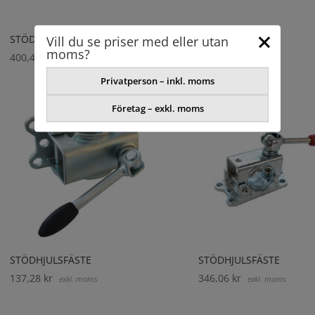
Vill du se priser med eller utan
STÖDHJULSFÄSTE
moms?
400,40
kr
exkl. moms
Privatperson – inkl. moms
Företag – exkl. moms
STÖDHJULSFÄSTE
STÖDHJULSFÄSTE
137,28
kr
346,06
kr
exkl. moms
exkl. moms