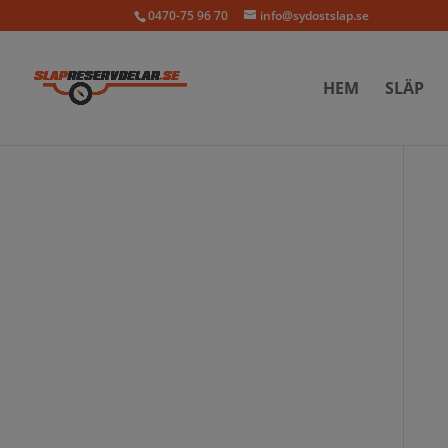
0470-75 96 70
info@sydostslap.se
HEM
SLÄP