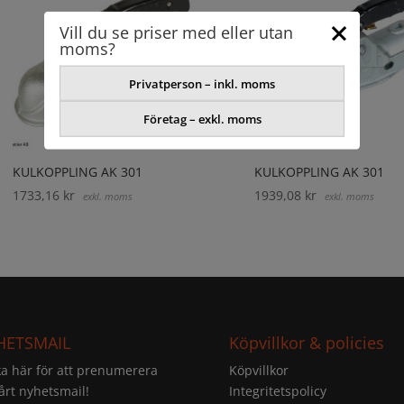
Vill du se priser med eller utan
moms?
Privatperson – inkl. moms
Företag – exkl. moms
KULKOPPLING AK 301
KULKOPPLING AK 301
1733,16
kr
1939,08
kr
exkl. moms
exkl. moms
HETSMAIL
Köpvillkor & policies
ka här för att prenumerera
Köpvillkor
årt nyhetsmail!
Integritetspolicy