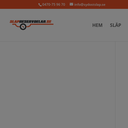
0470-75 96 70
info@sydostslap.se
HEM
SLÄP