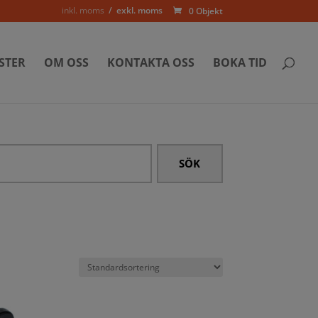
inkl. moms
exkl. moms
0 Objekt
STER
OM OSS
KONTAKTA OSS
BOKA TID