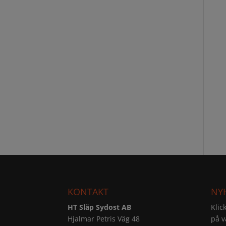
KONTAKT
NY
HT Släp Sydost AB
Klic
Hjalmar Petris Väg 48
på v