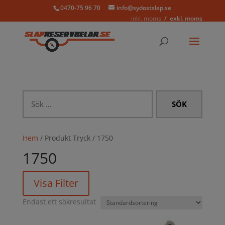
0470-75 96 70
info@sydostslap.se
inkl. moms
exkl. moms
Sök
efter:
Hem
/ Produkt Tryck / 1750
1750
Visa Filter
Endast ett sökresultat