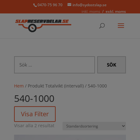
0470-75 96 70
info@sydostslap.se
inkl. moms
exkl. moms
Sök
efter:
Hem
/ Produkt Totalvikt (intervall) / 540-1000
540-1000
Visa Filter
Visar alla 2 resultat