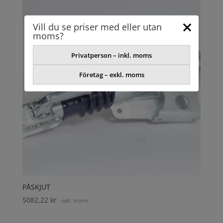
Vill du se priser med eller utan
moms?
Privatperson – inkl. moms
Företag – exkl. moms
PÅSKJUT
5082,22
kr
exkl. moms