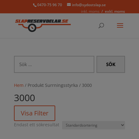
0470-75 96 70
info@sydostslap.se
inkl. moms
exkl. moms
Sök
efter:
Hem
/ Produkt Surrningsstyrka / 3000
3000
Visa Filter
Endast ett sökresultat