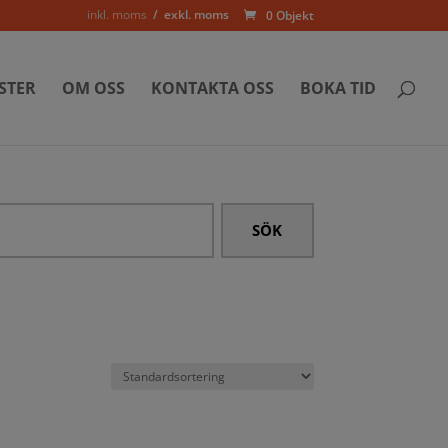
inkl. moms
exkl. moms
0 Objekt
STER
OM OSS
KONTAKTA OSS
BOKA TID