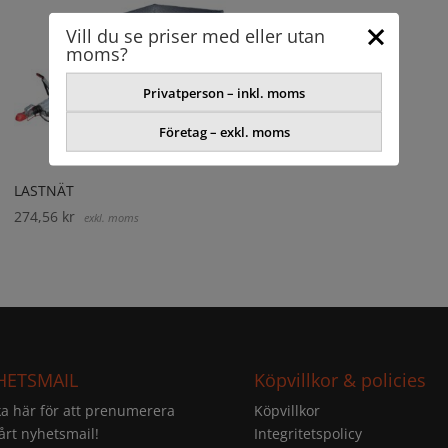
Vill du se priser med eller utan
moms?
Privatperson – inkl. moms
Företag – exkl. moms
LASTNÄT
274,56
kr
exkl. moms
HETSMAIL
Köpvillkor & policies
ka här för att prenumerera
Köpvillkor
årt nyhetsmail!
Integritetspolicy