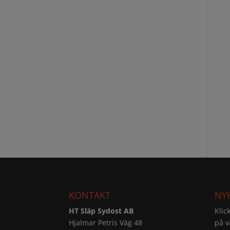
KONTAKT
NY
HT Släp Sydost AB
Klic
Hjalmar Petris Väg 48
på v