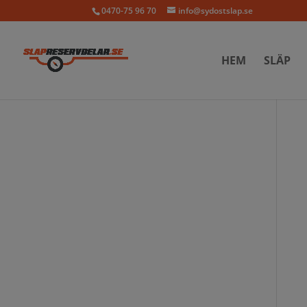
0470-75 96 70
info@sydostslap.se
HEM
SLÄP