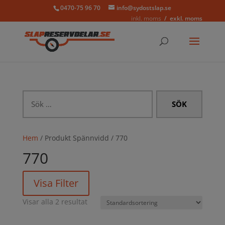
0470-75 96 70
info@sydostslap.se
inkl. moms
exkl. moms
Sök
efter:
Hem
/ Produkt Spännvidd / 770
770
Visa Filter
Visar alla 2 resultat