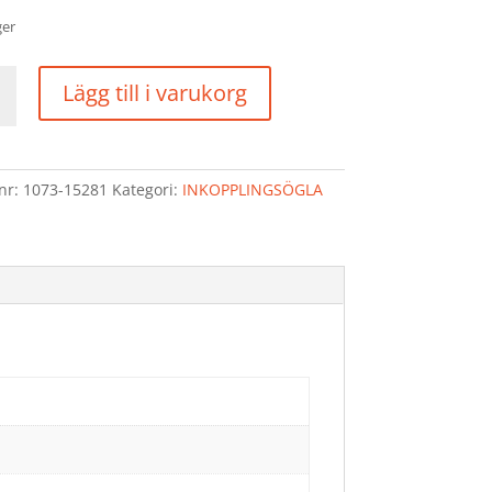
ger
PLINGSÖGLA
Lägg till i varukorg
R
lnr:
1073-15281
Kategori:
INKOPPLINGSÖGLA
R
d