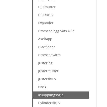
Hjulmutter
Hjulskruv
Expander
Bromsbelägg Sats 4 St
Axeltapp
Bladfjäder
Bromshävarm
Justering
Justermutter
Justerskruv
Nock
Inkopplingsögla
Cylinderskruv