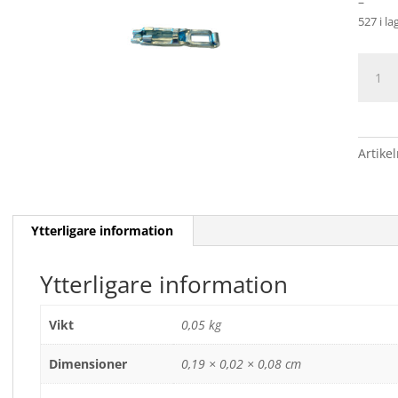
–
527 i la
INKOP
PASSA
AL-
KO
I
Artike
BLISTE
mäng
Ytterligare information
Ytterligare information
Vikt
0,05 kg
Dimensioner
0,19 × 0,02 × 0,08 cm