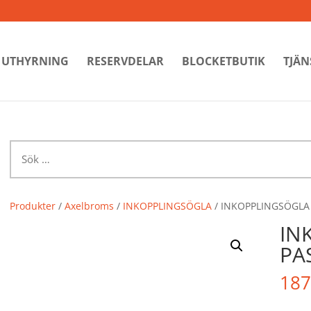
UTHYRNING
RESERVDELAR
BLOCKETBUTIK
TJÄN
Sök
efter:
Produkter
/
Axelbroms
/
INKOPPLINGSÖGLA
/ INKOPPLINGSÖGLA 
IN
PA
187