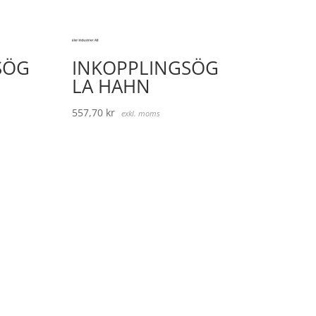
SÖG
INKOPPLINGSÖG
LA HAHN
557,70
kr
exkl. moms