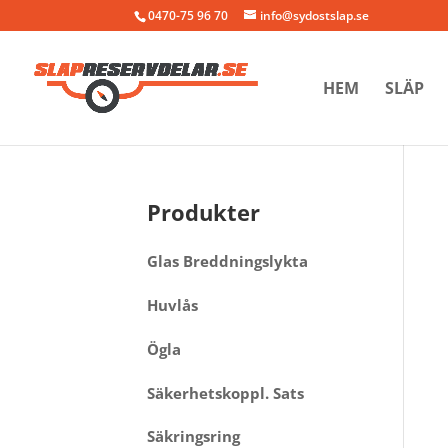
0470-75 96 70
info@sydostslap.se
HEM
SLÄP
Produkter
Glas Breddningslykta
Huvlås
Ögla
Säkerhetskoppl. Sats
Säkringsring