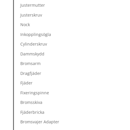
Justermutter
Justerskruv
Nock
Inkopplingsögla
Cylinderskruv
Dammskydd
Bromsarm
Dragfjäder
Fjäder
Fixeringspinne
Bromsskiva
Fjäderbricka
Bromsvajer Adapter