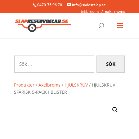
0470-75 96 70
info@sydostslap.se
inkl. moms
exkl. moms
Sök
efter:
Produkter
/
Axelbroms
/
HJULSKRUV
/ HJULSKRUV
SFÄRISK 5-PACK I BLISTER