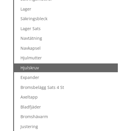
Lager
Säkringsbleck
Lager Sats
Navtätning
Navkapsel
Hjulmutter
Hjulskruv
Expander
Bromsbelägg Sats 4 St
Axeltapp
Bladfjäder
Bromshävarm
Justering