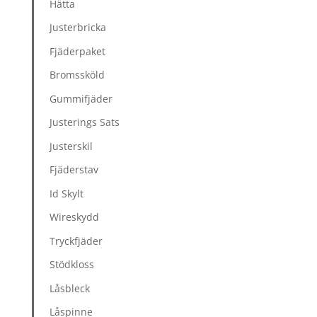
Hätta
Justerbricka
Fjäderpaket
Bromssköld
Gummifjäder
Justerings Sats
Justerskil
Fjäderstav
Id Skylt
Wireskydd
Tryckfjäder
Stödkloss
Låsbleck
Låspinne